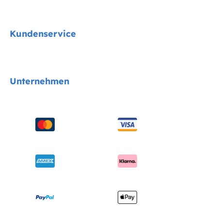
Signature
Kundenservice
Cycle Collektion
Kindersitze
Kontakt
Unternehmen
Kinderwagen
FAQs
Hochstühle
Produktkompatibilität
Über uns
Schaukeln & Wippen
Handbücher & mehr
Sicherheitsnormen
Babybetten
Versand & Retoure
Auszeichnungen
Babytragen
Garantie
Händlersuche
Benutzerhandbuch
Produktregistrierung