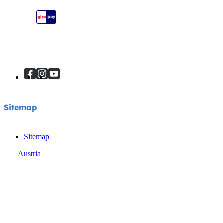
Seitenübersicht
Joie Signature Katalog
Joie Katalog
Sitemap
Sitemap
Austria
© Joie 2026 | Alle Rechte vorbehalten.
Datenschutz
Cookies
AGB