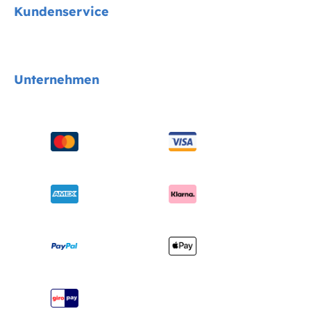
Kundenservice
Cycle Collektion
Kindersitze
Kontakt
Unternehmen
Kinderwagen
FAQs
Hochstühle
Produktkompatibilität
Über uns
Schaukeln & Wippen
Handbücher & mehr
Sicherheitsnormen
Babybetten
Versand & Retoure
Auszeichnungen
Babytragen
Garantie
Händlersuche
Benutzerhandbuch
Produktregistrierung
Seitenübersicht
Joie Signature Katalog