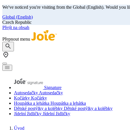
We've noticed you're visiting from the Global (English). Would you li
Global (English)
Czech Republic
Přejít na obsah
Přepnout menu
Signature
Autosedačky
Autosedačky
Kočárky
Kočárky
Houpátka a lehátka
Houpátka a lehátka
Dětské postýlky a kolébky
Dětské postýlky a kolébky
Jídelní židličky
Jídelní židličky
Úvod