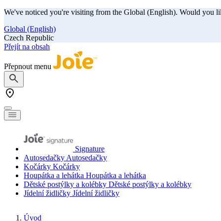
We've noticed you're visiting from the Global (English). Would you li
Global (English)
Czech Republic
Přejít na obsah
Přepnout menu
Signature
Autosedačky
Autosedačky
Kočárky
Kočárky
Houpátka a lehátka
Houpátka a lehátka
Dětské postýlky a kolébky
Dětské postýlky a kolébky
Jídelní židličky
Jídelní židličky
Úvod