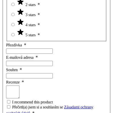
2 stars
3 stars
4 stars
5 stars
Přezdívka
E-mailová adresa
Souhrn
Recenze
I recommend this product
Přečetl(a) jsem si a souhlasím se
Zásadami ochrany