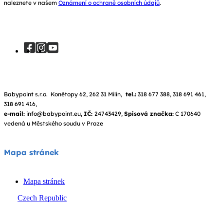
naleznete v našem
Oznámení o ochraně osobních údajů
.
Babypoint s.r.o. Konětopy 62, 262 31 Milín,
tel.:
318 677 388, 318 691 461,
318 691 416,
e-mail:
info@babypoint.eu,
IČ:
24743429,
Spisová značka:
C 170640
vedená u Městského soudu v Praze
Mapa stránek
Mapa stránek
Czech Republic
© Joie 2026 | všechna práva vyhrazena.