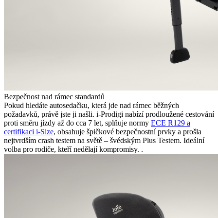
Bezpečnost nad rámec standardů
Pokud hledáte autosedačku, která jde nad rámec běžných
požadavků, právě jste ji našli. i-Prodigi nabízí prodloužené cestování
proti směru jízdy až do cca 7 let, splňuje normy
ECE R129 a
certifikaci i-Size
, obsahuje špičkové bezpečnostní prvky a prošla
nejtvrdším crash testem na světě – švédským Plus Testem. Ideální
volba pro rodiče, kteří nedělají kompromisy. .