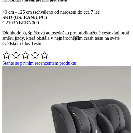
Autosedačka výhradně pro jízdu proti směru
40 cm - 125 cm (schváleno od narození do cca 7 let)
SKU (US: EAN/UPC)
C2103ABEBN000
Dlouhodobá, špičková autosedačka pro prodloužené cestování proti
směru jízdy, která obstála v nejnáročnějším crash testu na světě –
švédském Plus Testu.
Staňte se prvním recenzentem produktu