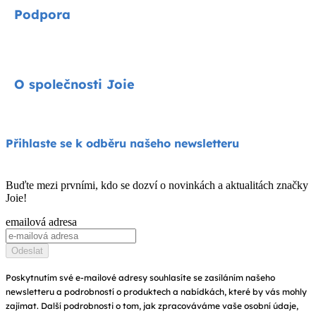
Signature
Podpora
Cycle kolekce
Autosedačky
Kontakty
O společnosti Joie
Kočárky
FAQ
Jídelní židličky
Podpora produktů
O nás
Přihlaste se k odběru našeho newsletteru
Houpátka a lehátka
Kompatibilita produktů
Zeptejte se na i-Size
Dětské postýlky a kolébky
Buďte mezi prvními, kdo se dozví o novinkách a aktualitách značky
Záruka
Joie!
Ocenění
Návod k obsluze
emailová adresa
Najít obchody
Mapa stránek
Odeslat
Zaregistrujte svůj výrobek
Poskytnutím své e-mailové adresy souhlasíte se zasíláním našeho
newsletteru a podrobností o produktech a nabídkách, které by vás mohly
zajímat. Další podrobnosti o tom, jak zpracováváme vaše osobní údaje,