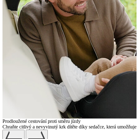
Prodloužené cestování proti směru jízdy
Chraňte citlivý a nevyvinutý krk dítěte díky sedačce, která umožňuje c