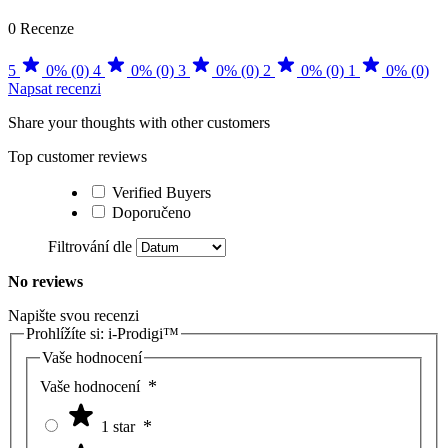
0 Recenze
5
0% (0)
4
0% (0)
3
0% (0)
2
0% (0)
1
0% (0)
Napsat recenzi
Share your thoughts with other customers
Top customer reviews
Verified Buyers
Doporučeno
Filtrování dle
No reviews
Napište svou recenzi
Prohlížíte si:
i-Prodigi™
Vaše hodnocení
Vaše hodnocení
1 star