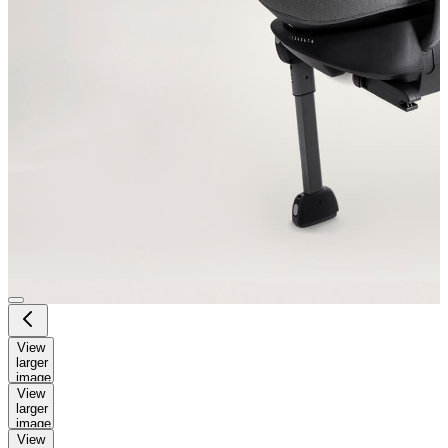
View
larger
image
View
larger
image
View