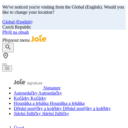
We've noticed you're visiting from the Global (English). Would you
like to change your location?
Global (English)
Czech Republic
Přejít na obsah
Přepnout menu
Signature
Autosedačky
Autosedačky
Kočárky
Kočárky
Houpátka a lehátka
Houpátka a lehátka
Dětské postýlky a kolébky
Dětské postýlky a kolébky
Jídelní židličky
Jídelní židličky
Úvod