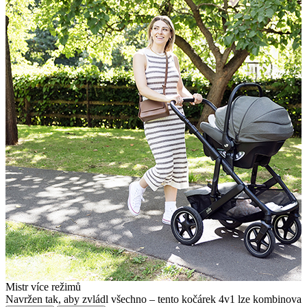
Mistr více režimů
Navržen tak, aby zvládl všechno – tento kočárek 4v1 lze kombinovat 