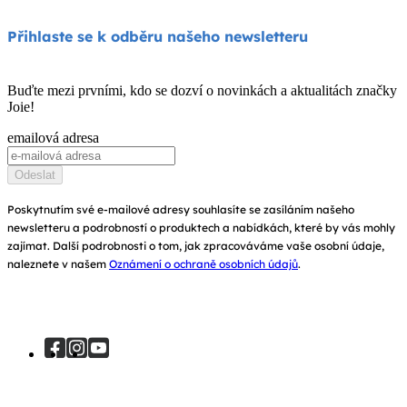
Jídelní židličky
Podpora produktů
O nás
Přihlaste se k odběru našeho newsletteru
Houpátka a lehátka
Kompatibilita produktů
Zeptejte se na i-Size
Dětské postýlky a kolébky
Buďte mezi prvními, kdo se dozví o novinkách a aktualitách značky
Záruka
Joie!
Ocenění
Návod k obsluze
emailová adresa
Najít obchody
Mapa stránek
Odeslat
Zaregistrujte svůj výrobek
Poskytnutím své e-mailové adresy souhlasíte se zasíláním našeho
newsletteru a podrobností o produktech a nabídkách, které by vás mohly
zajímat. Další podrobnosti o tom, jak zpracováváme vaše osobní údaje,
naleznete v našem
Oznámení o ochraně osobních údajů
.