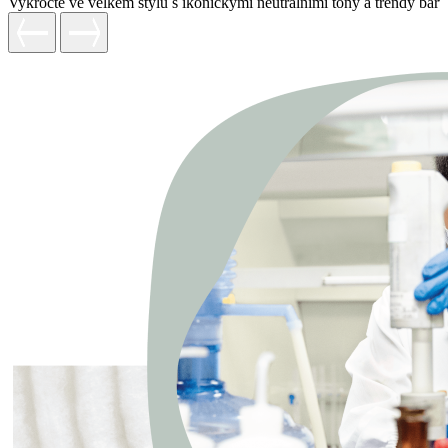
Vykročte ve velkém stylu s ikonickými neutrálními tóny a trendy barv