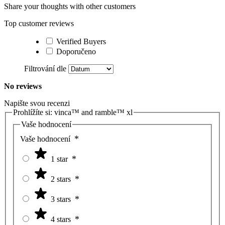
Share your thoughts with other customers
Top customer reviews
Verified Buyers
Doporučeno
Filtrování dle
No reviews
Napište svou recenzi
Prohlížíte si:
vinca™ and ramble™ xl
Vaše hodnocení
Vaše hodnocení
1 star
2 stars
3 stars
4 stars