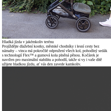
Hladká jízda v jakémkoliv terénu
Projíždějte dlažební kostky, městské chodníky i lesní cesty bez
námahy – vinca má pokročilé odpružení všech kol, pohodlný sedák
s technologií Flex™ a gumová kola plněná pěnou. Kočárek je
navržen pro maximální stabilitu a pohodlí, takže si vy i vaše dítě
užijete hladkou jízdu, ať vás den zavede kamkoliv.