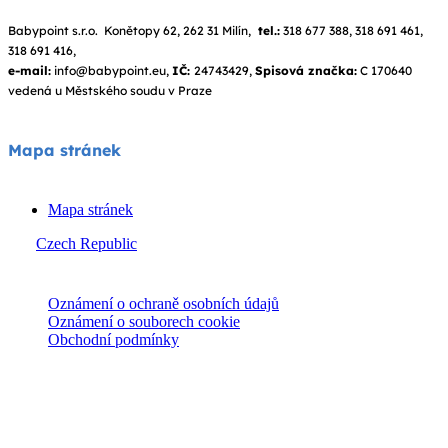
Babypoint s.r.o. Konětopy 62, 262 31 Milín,
tel.:
318 677 388, 318 691 461,
318 691 416,
e-mail:
info@babypoint.eu,
IČ:
24743429,
Spisová značka:
C 170640
vedená u Městského soudu v Praze
Mapa stránek
Mapa stránek
Czech Republic
© Joie 2026 | všechna práva vyhrazena.
Oznámení o ochraně osobních údajů
Oznámení o souborech cookie
Obchodní podmínky