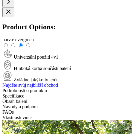
Product Options:
barva:
evergreen
Univerzální použití 4v1
Hluboká korba součástí balení
Zvládne jakýkoliv terén
Najděte svůj nejbližší obchod
Podrobnosti o produktu
Specifikace
Obsah balení
Návody a podpora
FAQs
Vlastnosti vinca