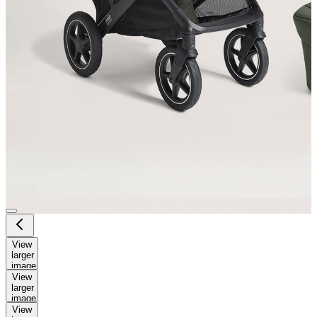
View
larger
image
View
larger
image
View