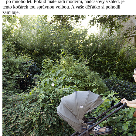
– po mnoho let. Pokud máte rádi moderní, nadčasový vzhled, je
tento kočárek tou správnou volbou. A vaše děťátko si pohodlí
zamiluje.