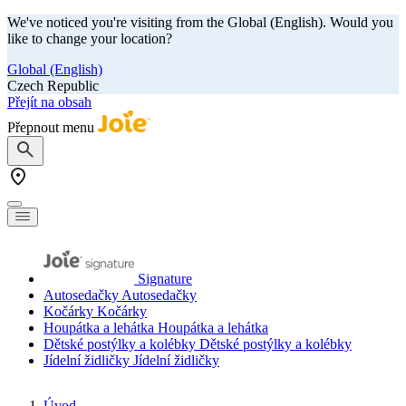
We've noticed you're visiting from the Global (English). Would you
like to change your location?
Global (English)
Czech Republic
Přejít na obsah
Přepnout menu
Signature
Autosedačky
Autosedačky
Kočárky
Kočárky
Houpátka a lehátka
Houpátka a lehátka
Dětské postýlky a kolébky
Dětské postýlky a kolébky
Jídelní židličky
Jídelní židličky
Úvod