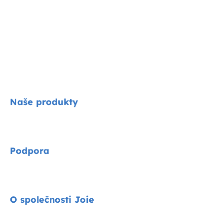
Naše produkty
Signature
Podpora
Cycle kolekce
Autosedačky
Kontakty
O společnosti Joie
Kočárky
FAQ