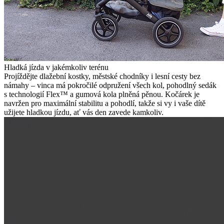
Hladká jízda v jakémkoliv terénu
Projíždějte dlažební kostky, městské chodníky i lesní cesty bez
námahy – vinca má pokročilé odpružení všech kol, pohodlný sedák
s technologií Flex™ a gumová kola plněná pěnou. Kočárek je
navržen pro maximální stabilitu a pohodlí, takže si vy i vaše dítě
užijete hladkou jízdu, ať vás den zavede kamkoliv.