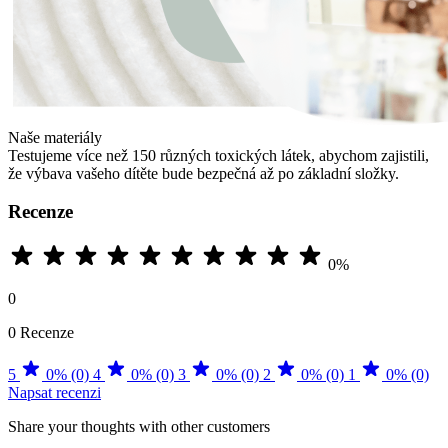
Naše materiály
Testujeme více než 150 různých toxických látek, abychom zajistili,
že výbava vašeho dítěte bude bezpečná až po základní složky.
Recenze
0%
0
0 Recenze
5
0% (0)
4
0% (0)
3
0% (0)
2
0% (0)
1
0% (0)
Napsat recenzi
Share your thoughts with other customers