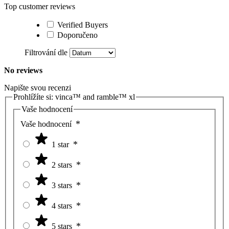
Top customer reviews
Verified Buyers
Doporučeno
Filtrování dle
No reviews
Napište svou recenzi
Prohlížíte si:
vinca™ and ramble™ xl
Vaše hodnocení
Vaše hodnocení
1 star
2 stars
3 stars
4 stars
5 stars