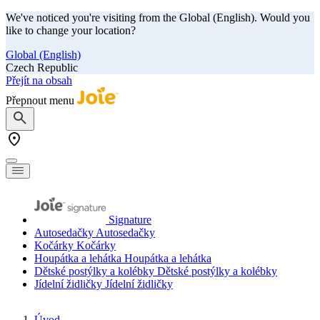
We've noticed you're visiting from the Global (English). Would you
like to change your location?
Global (English)
Czech Republic
Přejít na obsah
Přepnout menu
Signature
Autosedačky
Autosedačky
Kočárky
Kočárky
Houpátka a lehátka
Houpátka a lehátka
Dětské postýlky a kolébky
Dětské postýlky a kolébky
Jídelní židličky
Jídelní židličky
Úvod