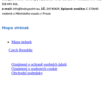
318 691 416,
e-mail:
info@babypoint.eu,
IČ:
24743429,
Spisová značka:
C 170640
vedená u Městského soudu v Praze
Mapa stránek
Mapa stránek
Czech Republic
© Joie 2026 | všechna práva vyhrazena.
Oznámení o ochraně osobních údajů
Oznámení o souborech cookie
Obchodní podmínky