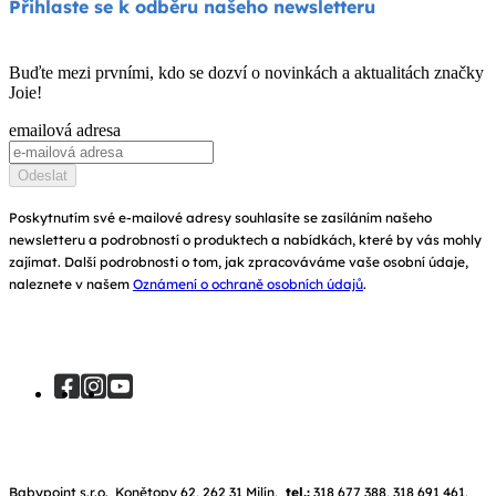
O nás
Přihlaste se k odběru našeho newsletteru
Houpátka a lehátka
Kompatibilita produktů
Zeptejte se na i-Size
Dětské postýlky a kolébky
Buďte mezi prvními, kdo se dozví o novinkách a aktualitách značky
Záruka
Joie!
Ocenění
Návod k obsluze
emailová adresa
Najít obchody
Mapa stránek
Odeslat
Zaregistrujte svůj výrobek
Poskytnutím své e-mailové adresy souhlasíte se zasíláním našeho
newsletteru a podrobností o produktech a nabídkách, které by vás mohly
zajímat. Další podrobnosti o tom, jak zpracováváme vaše osobní údaje,
naleznete v našem
Oznámení o ochraně osobních údajů
.
Babypoint s.r.o. Konětopy 62, 262 31 Milín,
tel.:
318 677 388, 318 691 461,