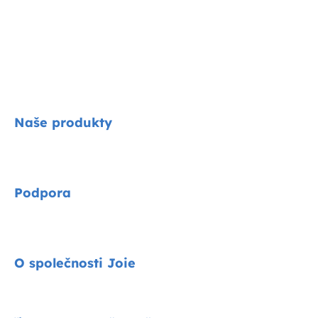
Naše produkty
Signature
Podpora
Cycle kolekce
Autosedačky
Kontakty
O společnosti Joie
Kočárky
FAQ
Jídelní židličky
Podpora produktů