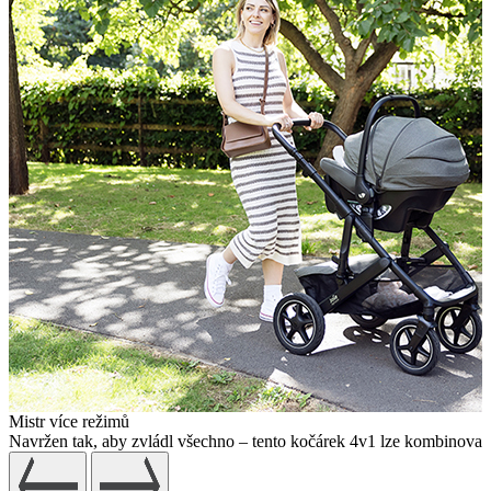
Mistr více režimů
Navržen tak, aby zvládl všechno – tento kočárek 4v1 lze kombinovat 