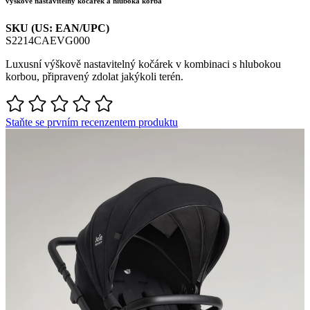
výškově nastavitelný kočárek a hluboká korba
SKU (US: EAN/UPC)
S2214CAEVG000
Luxusní výškově nastavitelný kočárek v kombinaci s hlubokou
korbou, připravený zdolat jakýkoli terén.
Staňte se prvním recenzentem produktu