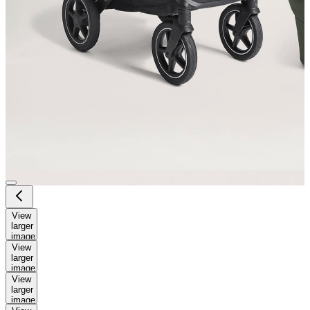
View
larger
image
View
larger
image
View
larger
image