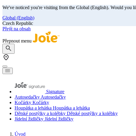
We've noticed you're visiting from the Global (English). Would you li
Global (English)
Czech Republic
Přejít na obsah
Přepnout menu
Signature
Autosedačky
Autosedačky
Kočárky
Kočárky
Houpátka a lehátka
Houpátka a lehátka
Dětské postýlky a kolébky
Dětské postýlky a kolébky
Jídelní židličky
Jídelní židličky
Úvod