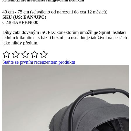
Autosedačka pro novorozence s integrovaným ISOFIXem
40 cm - 75 cm (schváleno od narození do cca 12 měsíců)
SKU (US: EAN/UPC)
C2304ABEBN000
Díky zabudovaným ISOFIX konektorům umožňuje Sprint instalaci
jedním kliknutím – s bází i bez ní – a usnadňuje tak život na cestách
jako nikdy předtím.
Staňte se prvním recenzentem produktu