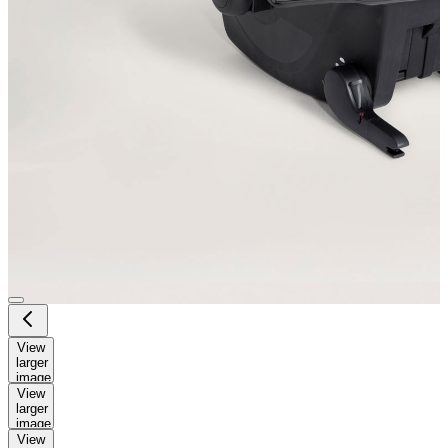
View
larger
image
View
larger
image
View