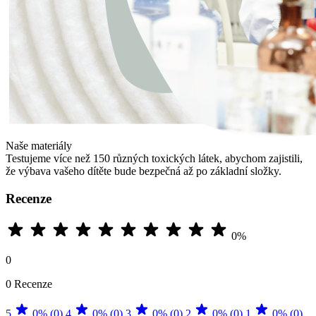
Naše materiály
Testujeme více než 150 různých toxických látek, abychom zajistili,
že výbava vašeho dítěte bude bezpečná až po základní složky.
Recenze
0%
0
0 Recenze
5
0% (0)
4
0% (0)
3
0% (0)
2
0% (0)
1
0% (0)