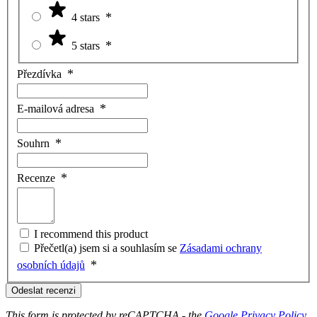
4 stars
5 stars
Přezdívka
E-mailová adresa
Souhrn
Recenze
I recommend this product
Přečetl(a) jsem si a souhlasím se
Zásadami ochrany
osobních údajů
Odeslat recenzi
This form is protected by reCAPTCHA - the
Google Privacy Policy