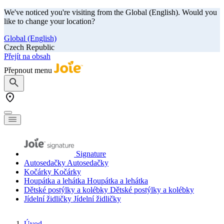
We've noticed you're visiting from the Global (English). Would you
like to change your location?
Global (English)
Czech Republic
Přejít na obsah
Přepnout menu
Signature
Autosedačky
Autosedačky
Kočárky
Kočárky
Houpátka a lehátka
Houpátka a lehátka
Dětské postýlky a kolébky
Dětské postýlky a kolébky
Jídelní židličky
Jídelní židličky
Úvod