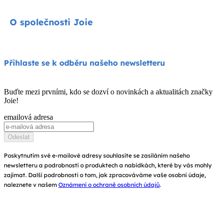
Autosedačky
Kontakty
O společnosti Joie
Kočárky
FAQ
Jídelní židličky
Podpora produktů
O nás
Přihlaste se k odběru našeho newsletteru
Houpátka a lehátka
Kompatibilita produktů
Zeptejte se na i-Size
Dětské postýlky a kolébky
Buďte mezi prvními, kdo se dozví o novinkách a aktualitách značky
Záruka
Joie!
Ocenění
Návod k obsluze
emailová adresa
Najít obchody
Mapa stránek
Odeslat
Zaregistrujte svůj výrobek
Poskytnutím své e-mailové adresy souhlasíte se zasíláním našeho
newsletteru a podrobností o produktech a nabídkách, které by vás mohly
zajímat. Další podrobnosti o tom, jak zpracováváme vaše osobní údaje,
naleznete v našem
Oznámení o ochraně osobních údajů
.