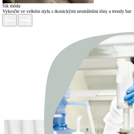
Šik móda
Vykročte ve velkém stylu s ikonickými neutrálními tóny a trendy barv