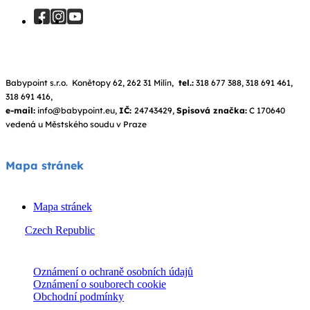
Babypoint s.r.o. Konětopy 62, 262 31 Milín,
tel.:
318 677 388, 318 691 461,
318 691 416,
e-mail:
info@babypoint.eu,
IČ:
24743429,
Spisová značka:
C 170640
vedená u Městského soudu v Praze
Mapa stránek
Mapa stránek
Czech Republic
© Joie 2026 | všechna práva vyhrazena.
Oznámení o ochraně osobních údajů
Oznámení o souborech cookie
Obchodní podmínky