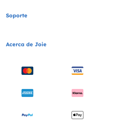
Signature
Soporte
Cycle Collection
Sillas de coche
Contacta con nosotros
Acerca de Joie
Cochecitos
Preguntas frecuentes
Tronas
Compatibilidad de los productos
Quiénes somos
Columpios y hamacas
Envíos y devoluciones
solicita i-Size
Cunas
Garantía
Premios
Portabebés
Manuales de instrucciones
Buscar tiendas
Sitemap
Registra tu producto