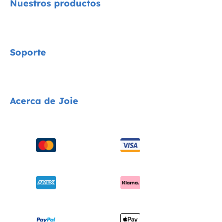
Nuestros productos
Signature
Soporte
Cycle Collection
Sillas de coche
Contacta con nosotros
Acerca de Joie
Cochecitos
Preguntas frecuentes
Tronas
Compatibilidad de los productos
Quiénes somos
Columpios y hamacas
Envíos y devoluciones
solicita i-Size
Cunas
Garantía
Premios
Portabebés
Manuales de instrucciones
Buscar tiendas
Sitemap