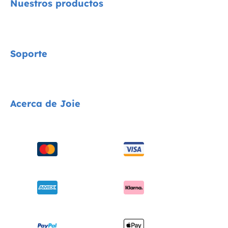
Nuestros productos
Signature
Soporte
Cycle Collection
Sillas de coche
Contacta con nosotros
Acerca de Joie
Cochecitos
Preguntas frecuentes
Tronas
Compatibilidad de los productos
Quiénes somos
Columpios y hamacas
Envíos y devoluciones
solicita i-Size
Cunas
Garantía
Premios
Portabebés
Manuales de instrucciones
Buscar tiendas
Sitemap