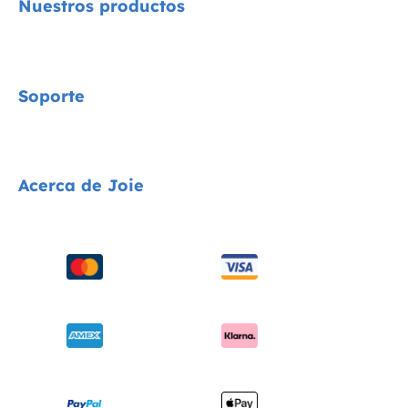
Nuestros productos
Signature
Soporte
Cycle Collection
Sillas de coche
Contacta con nosotros
Acerca de Joie
Cochecitos
Preguntas frecuentes
Tronas
Compatibilidad de los productos
Quiénes somos
Columpios y hamacas
Envíos y devoluciones
solicita i-Size
Cunas
Garantía
Premios
Portabebés
Manuales de instrucciones
Buscar tiendas
Sitemap