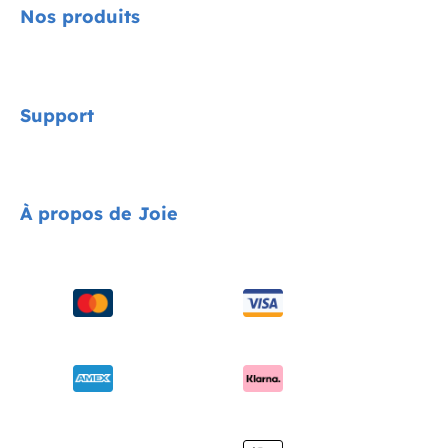
Nos produits
Signature
Support
Cycle Collection
Sièges auto
Contact
À propos de Joie
Poussettes
FAQ
Chaises hautes
Assistance produit
À propos de nous
Balancelles et transats
Compatibilité des produits
Distinctions
Lits de voyage
Mises à jour du produit
Trouver un magasin
Porte-bébés
Expédition et retours
Enregistrez votre produit