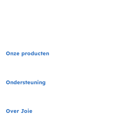
Onze producten
Signature
Ondersteuning
Autostoelen
Kinderwagens
Gids voor voertuigmontage
Over Joie
Kinderstoelen
Contact
Schommel & wipstoelen
FAQ