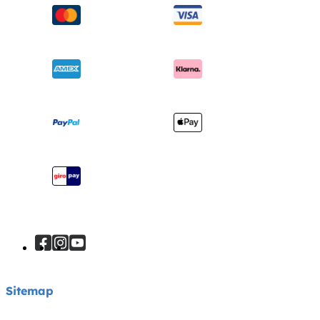
Over ons
Wiegen & ledikanten
Productondersteuning
Vragen over i-Size
Draagzakken
Compatibele producten
Onderscheidingen
Verzending en retourzendingen
Winkels vinden
Garantie
Je product registreren
Handleiding
Sitemap
Sitemap