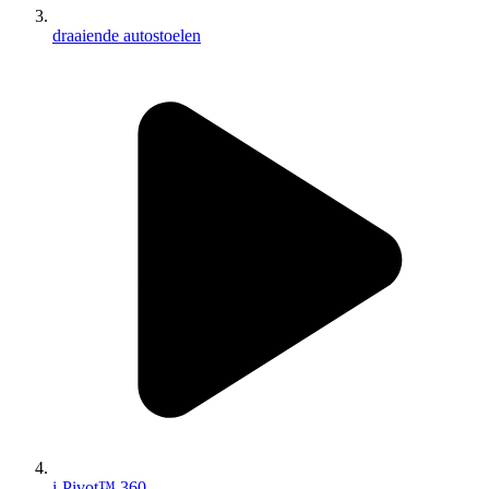
draaiende autostoelen
i-Pivot™ 360