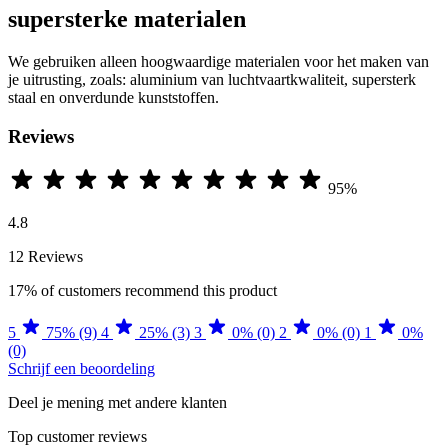
supersterke materialen
We gebruiken alleen hoogwaardige materialen voor het maken van
je uitrusting, zoals: aluminium van luchtvaartkwaliteit, supersterk
staal en onverdunde kunststoffen.
Reviews
95%
4.8
12 Reviews
17%
of customers recommend this product
5
75% (9)
4
25% (3)
3
0% (0)
2
0% (0)
1
0%
(0)
Schrijf een beoordeling
Deel je mening met andere klanten
Top customer reviews