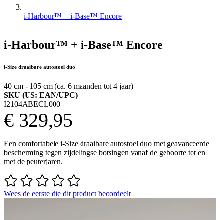
i-Harbour™ + i-Base™ Encore
i-Harbour™ + i-Base™ Encore
i-Size draaibare autostoel duo
40 cm - 105 cm (ca. 6 maanden tot 4 jaar)
SKU (US: EAN/UPC)
I2104ABECL000
€ 329,95
Een comfortabele i-Size draaibare autostoel duo met geavanceerde
bescherming tegen zijdelingse botsingen vanaf de geboorte tot en
met de peuterjaren.
Wees de eerste die dit product beoordeelt