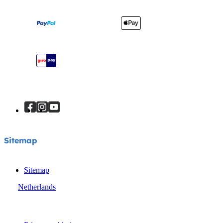
Verzending en retourzendingen
Winkels vinden
Garantie
Je product registreren
Handleiding
Sitemap
Sitemap
Sitemap
Netherlands
© Joie 2026 | alle rechten voorbehouden.