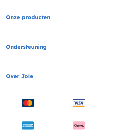
Onze producten
Signature
Ondersteuning
Autostoelen
Kinderwagens
Gids voor voertuigmontage
Over Joie
Kinderstoelen
Contact
Schommel & wipstoelen
FAQ
Over ons
Wiegen & ledikanten
Productondersteuning
Vragen over i-Size
Draagzakken
Compatibele producten
Onderscheidingen