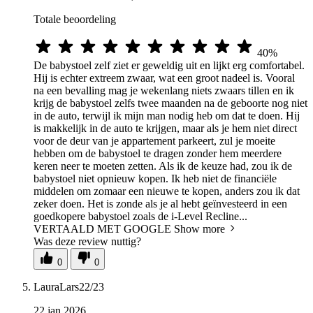
Totale beoordeling
40%
De babystoel zelf ziet er geweldig uit en lijkt erg comfortabel.
Hij is echter extreem zwaar, wat een groot nadeel is. Vooral
na een bevalling mag je wekenlang niets zwaars tillen en ik
krijg de babystoel zelfs twee maanden na de geboorte nog niet
in de auto, terwijl ik mijn man nodig heb om dat te doen. Hij
is makkelijk in de auto te krijgen, maar als je hem niet direct
voor de deur van je appartement parkeert, zul je moeite
hebben om de babystoel te dragen zonder hem meerdere
keren neer te moeten zetten. Als ik de keuze had, zou ik de
babystoel niet opnieuw kopen. Ik heb niet de financiële
middelen om zomaar een nieuwe te kopen, anders zou ik dat
zeker doen. Het is zonde als je al hebt geïnvesteerd in een
goedkopere babystoel zoals de i-Level Recline...
VERTAALD MET GOOGLE
Show more
Was deze review nuttig?
0
0
LauraLars22/23
22 jan 2026