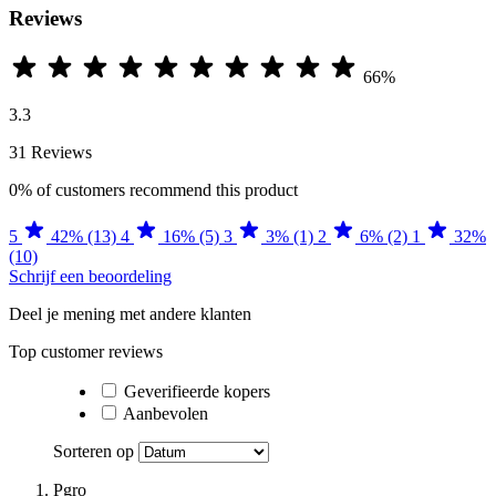
Reviews
66%
3.3
31 Reviews
0%
of customers recommend this product
5
42% (13)
4
16% (5)
3
3% (1)
2
6% (2)
1
32%
(10)
Schrijf een beoordeling
Deel je mening met andere klanten
Top customer reviews
Geverifieerde kopers
Aanbevolen
Sorteren op
Pgro