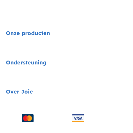
Onze producten
Signature
Ondersteuning
Autostoelen
Kinderwagens
Gids voor voertuigmontage
Over Joie
Kinderstoelen
Contact
Schommel & wipstoelen
FAQ
Over ons
Wiegen & ledikanten
Productondersteuning
Vragen over i-Size
Draagzakken