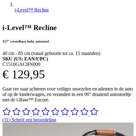
i-Level™ Recline
i-Level™ Recline
157° verstelbare baby autostoel
40 cm - 85 cm (vanaf geboorte tot ca. 15 maanden)
SKU (US: EAN/UPC)
C1510GACBN000
€ 129,95
Gaat ver naar achteren voor veiliger snoezelen en ademen in de auto
of op de kinderwagen, en verandert in een 90° draaiend autostoeltje
met de i-Base™ Encore.
(31) Schrijf een beoordeling