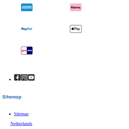
Compatibele producten
Onderscheidingen
Verzending en retourzendingen
Winkels vinden
Garantie
Je product registreren
Handleiding
Sitemap
Sitemap
Sitemap
Netherlands