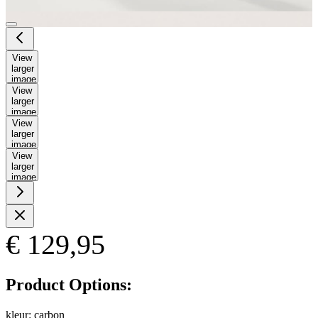
View
larger
image
View
larger
image
View
larger
image
View
larger
image
€ 129,95
Product Options:
kleur:
carbon