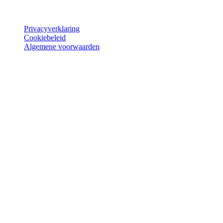
© Joie 2026 | alle rechten voorbehouden.
Privacyverklaring
Cookiebeleid
Algemene voorwaarden