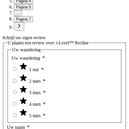
Pagina
4
Pagina
5
...
Pagina
7
Schrijf uw eigen review
U plaatst een review over:
i-Level™ Recline
Uw waardering
Uw waardering
1 star
2 stars
3 stars
4 stars
5 stars
Uw naam