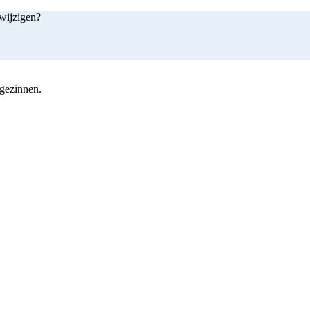
 wijzigen?
 gezinnen.
shop nu