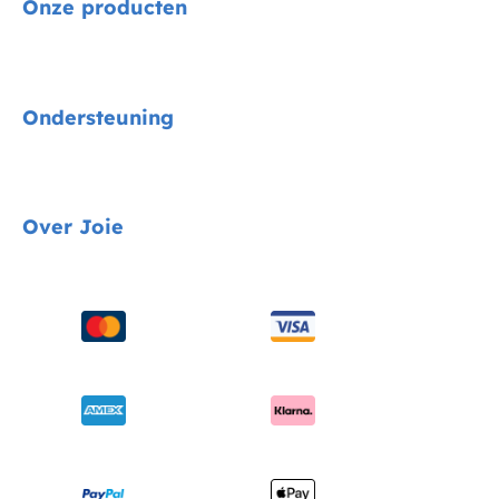
Onze producten
Signature
Ondersteuning
Autostoelen
Kinderwagens
Gids voor voertuigmontage
Over Joie
Kinderstoelen
Contact
Schommel & wipstoelen
FAQ
Over ons
Wiegen & ledikanten
Productondersteuning
Vragen over i-Size
Draagzakken
Compatibele producten
Onderscheidingen
Verzending en retourzendingen
Winkels vinden
Garantie