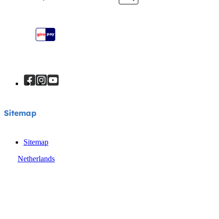
Je product registreren
Handleiding
Sitemap
Sitemap
Sitemap
Netherlands
© Joie 2026 | alle rechten voorbehouden.
Privacyverklaring
Cookiebeleid
Algemene voorwaarden