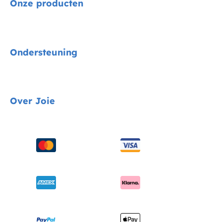
Onze producten
Signature
Ondersteuning
Autostoelen
Kinderwagens
Gids voor voertuigmontage
Over Joie
Kinderstoelen
Contact
Schommel & wipstoelen
FAQ
Over ons
Wiegen & ledikanten
Productondersteuning
Vragen over i-Size
Draagzakken
Compatibele producten
Onderscheidingen
Verzending en retourzendingen
Winkels vinden
Garantie