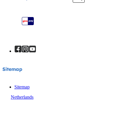
Je product registreren
Handleiding
Sitemap
Sitemap
Sitemap
Netherlands
© Joie 2026 | alle rechten voorbehouden.
Privacyverklaring
Cookiebeleid
Algemene voorwaarden