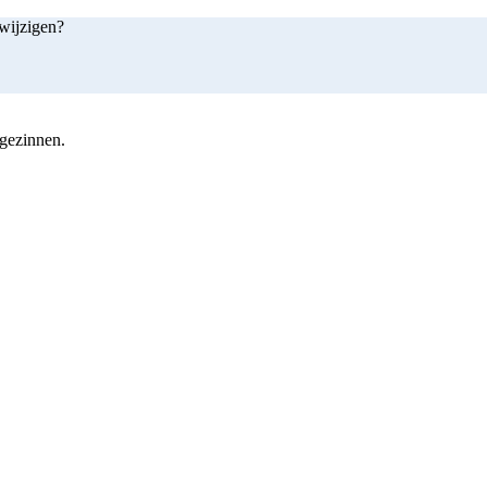
 wijzigen?
 gezinnen.
shop nu