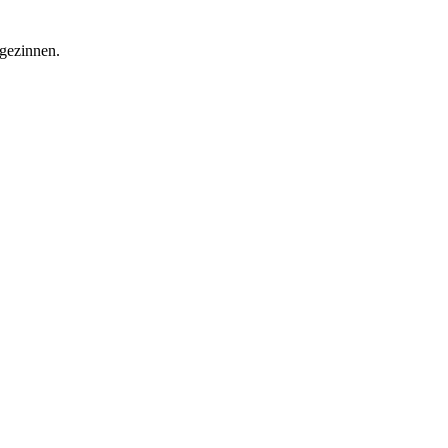
 gezinnen.
shop nu