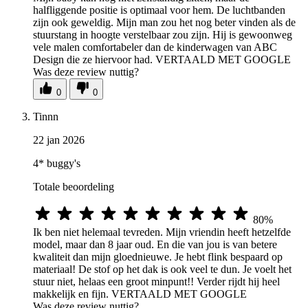
halfliggende positie is optimaal voor hem. De luchtbanden
zijn ook geweldig. Mijn man zou het nog beter vinden als de
stuurstang in hoogte verstelbaar zou zijn. Hij is gewoonweg
vele malen comfortabeler dan de kinderwagen van ABC
Design die ze hiervoor had. VERTAALD MET GOOGLE
Was deze review nuttig?
0
0
Tinnn
22 jan 2026
4* buggy's
Totale beoordeling
80%
Ik ben niet helemaal tevreden. Mijn vriendin heeft hetzelfde
model, maar dan 8 jaar oud. En die van jou is van betere
kwaliteit dan mijn gloednieuwe. Je hebt flink bespaard op
materiaal! De stof op het dak is ook veel te dun. Je voelt het
stuur niet, helaas een groot minpunt!! Verder rijdt hij heel
makkelijk en fijn. VERTAALD MET GOOGLE
Was deze review nuttig?