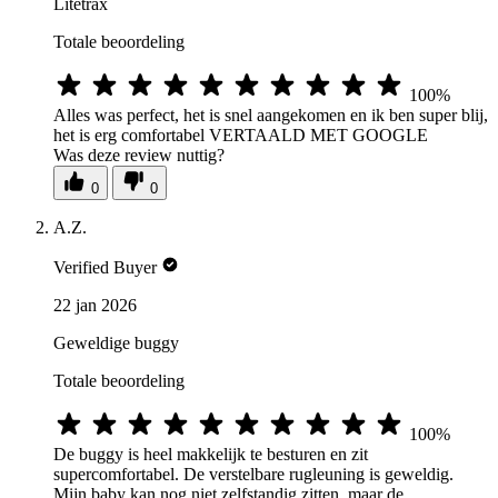
Litetrax
Totale beoordeling
100%
Alles was perfect, het is snel aangekomen en ik ben super blij,
het is erg comfortabel VERTAALD MET GOOGLE
Was deze review nuttig?
0
0
A.Z.
Verified Buyer
22 jan 2026
Geweldige buggy
Totale beoordeling
100%
De buggy is heel makkelijk te besturen en zit
supercomfortabel. De verstelbare rugleuning is geweldig.
Mijn baby kan nog niet zelfstandig zitten, maar de