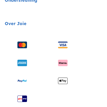
Ondersteuning
Autostoelen
Kinderwagens
Gids voor voertuigmontage
Over Joie
Kinderstoelen
Contact
Schommel & wipstoelen
FAQ
Over ons
Wiegen & ledikanten
Productondersteuning
Vragen over i-Size
Draagzakken
Compatibele producten
Onderscheidingen
Verzending en retourzendingen
Winkels vinden
Garantie
Je product registreren
Handleiding
Sitemap