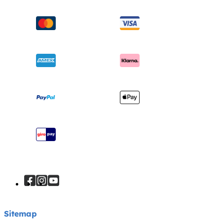
Schommel & wipstoelen
FAQ
Over ons
Wiegen & ledikanten
Productondersteuning
Vragen over i-Size
Draagzakken
Compatibele producten
Onderscheidingen
Verzending en retourzendingen
Winkels vinden
Garantie
Je product registreren
Handleiding
Sitemap
Sitemap