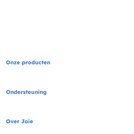
Onze producten
Signature
Ondersteuning
Autostoelen
Kinderwagens
Gids voor voertuigmontage
Over Joie
Kinderstoelen
Contact