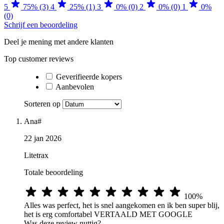
5
75% (3)
4
25% (1)
3
0% (0)
2
0% (0)
1
0%
(0)
Schrijf een beoordeling
Deel je mening met andere klanten
Top customer reviews
Geverifieerde kopers
Aanbevolen
Sorteren op
Ana#
22 jan 2026
Litetrax
Totale beoordeling
100%
Alles was perfect, het is snel aangekomen en ik ben super blij,
het is erg comfortabel VERTAALD MET GOOGLE
Was deze review nuttig?