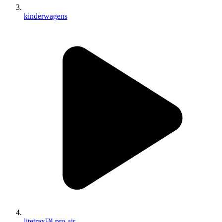
kinderwagens
litetrax™ pro air