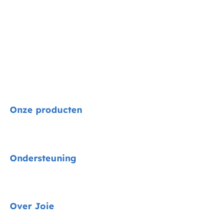
Onze producten
Signature
Ondersteuning
Autostoelen
Kinderwagens
Gids voor voertuigmontage
Over Joie
Kinderstoelen
Contact