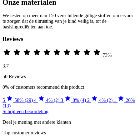
Onze materialen
We testen op meer dan 150 verschillende giftige stoffen om ervoor
te zorgen dat de uitrusting van je kind veilig is, tot de
basisingrediënten aan toe.
Reviews
73%
3.7
50 Reviews
0%
of customers recommend this product
5
58% (29)
4
4% (2)
3
8% (4)
2
4% (2)
1
26%
(13)
Schrijf een beoordeling
Deel je mening met andere klanten
Top customer reviews