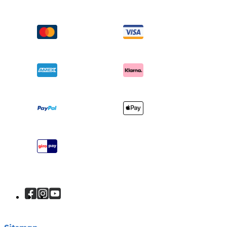
Schommel & wipstoelen
FAQ
Over ons
Wiegen & ledikanten
Productondersteuning
Vragen over i-Size
Draagzakken
Compatibele producten
Onderscheidingen
Verzending en retourzendingen
Winkels vinden
Garantie
Je product registreren
Handleiding
Sitemap