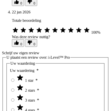
0
0
22 jan 2026
Totale beoordeling
100%
Was deze review nuttig?
0
0
Schrijf uw eigen review
U plaatst een review over:
i-Level™ Pro
Uw waardering
Uw waardering
1 star
2 stars
3 stars
4 stars