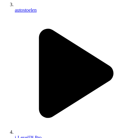
autostoelen
i-Level™ Pro