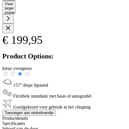
View
larger
image
€ 199,95
Product Options:
kleur:
evergreen
157° diepe ligstand
Flexibele installatie met basis of autogordel
Goedgekeurd voor gebruik in het vliegtuig
Toevoegen aan winkelmandje
Productdetails
Specificaties
Inhoud van de doos