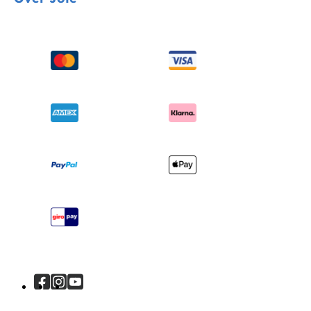
Kinderstoelen
Contact
Schommel & wipstoelen
FAQ
Over ons
Wiegen & ledikanten
Productondersteuning
Vragen over i-Size
Draagzakken
Compatibele producten
Onderscheidingen
Verzending en retourzendingen
Winkels vinden
Garantie
Je product registreren
Handleiding
Sitemap