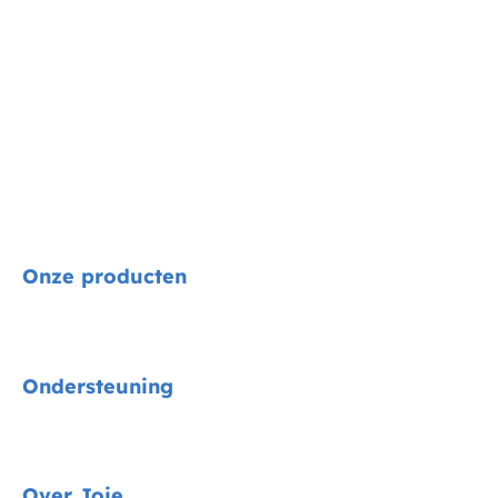
Onze producten
Signature
Ondersteuning
Autostoelen
Kinderwagens
Gids voor voertuigmontage
Over Joie