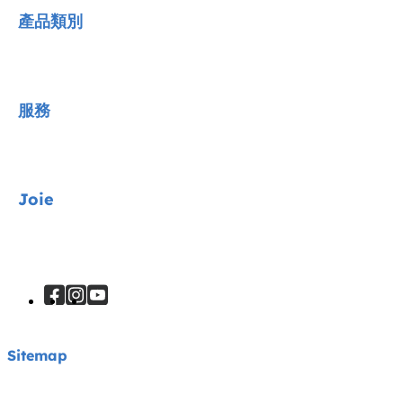
產品類別
Joie Signature系列
服務
汽車安全座椅
嬰兒手推車
聯絡我們
Joie
高腳餐椅
常見QA
安撫椅
購物須知
關於我們
嬰兒床
產品說明書
獲獎紀錄
嬰兒揹帶
銷售據點
Sitemap
註冊產品