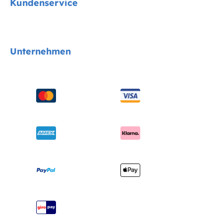
Kundenservice
Cycle Collektion
Kindersitze
Kontakt
Unternehmen
Kinderwagen
FAQs
Hochstühle
Produktkompatibilität
Über uns
Schaukeln & Wippen
Handbücher & mehr
Sicherheitsnormen
Babybetten
Versand & Retoure
Auszeichnungen
Babytragen
Garantie
Händlersuche
Benutzerhandbuch
Produktregistrierung
Seitenübersicht
Joie Signature Katalog
Joie Katalog