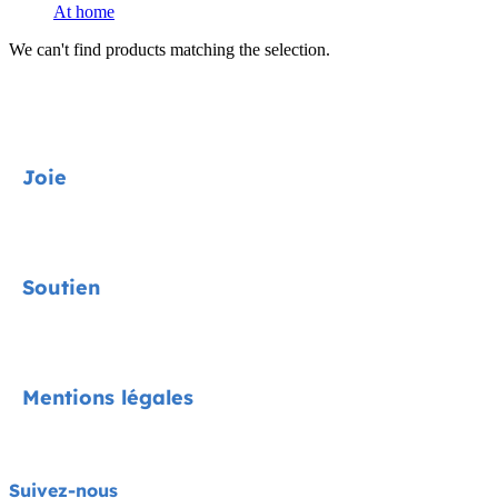
At home
We can't find products matching the selection.
Joie
Sièges auto
Soutien
Poussettes
À la maison
Nous joindre
Mentions légales
Accessoires
FAQ
À propos de Joie
Avis de confidentialité
Suivez-nous