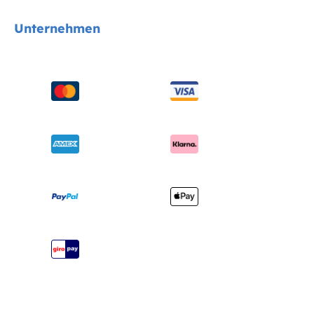
Kindersitze
Kontakt
Unternehmen
Kinderwagen
FAQs
Hochstühle
Produktkompatibilität
Über uns
Schaukeln & Wippen
Handbücher & mehr
Sicherheitsnormen
Babybetten
Versand & Retoure
Auszeichnungen
Babytragen
Garantie
Händlersuche
Benutzerhandbuch
Produktregistrierung
Seitenübersicht
Joie Signature Katalog
Joie Katalog