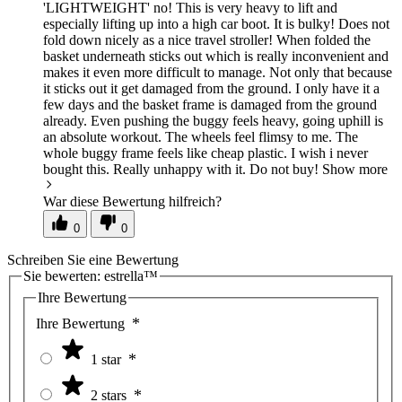
'LIGHTWEIGHT' no! This is very heavy to lift and
especially lifting up into a high car boot. It is bulky! Does not
fold down nicely as a nice travel stroller! When folded the
basket underneath sticks out which is really inconvenient and
makes it even more difficult to manage. Not only that because
it sticks out it get damaged from the ground. I only have it a
few days and the basket frame is damaged from the ground
already. Even pushing the buggy feels heavy, going uphill is
an absolute workout. The wheels feel flimsy to me. The
whole buggy frame feels like cheap plastic. I wish i never
bought this. Really unhappy with it. Do not buy!
Show more
War diese Bewertung hilfreich?
0
0
Schreiben Sie eine Bewertung
Sie bewerten:
estrella™
Ihre Bewertung
Ihre Bewertung
1 star
2 stars