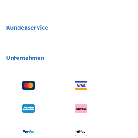
Signature
Kundenservice
Cycle Collektion
Kindersitze
Kontakt
Unternehmen
Kinderwagen
FAQs
Hochstühle
Produktkompatibilität
Über uns
Schaukeln & Wippen
Handbücher & mehr
Sicherheitsnormen
Babybetten
Versand & Retoure
Auszeichnungen
Babytragen
Garantie
Händlersuche
Benutzerhandbuch
Produktregistrierung