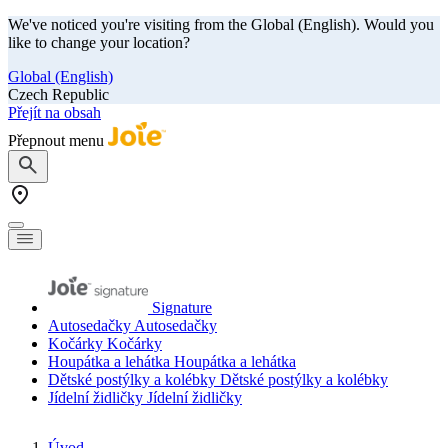
We've noticed you're visiting from the Global (English). Would you
like to change your location?
Global (English)
Czech Republic
Přejít na obsah
Přepnout menu
Signature
Autosedačky
Autosedačky
Kočárky
Kočárky
Houpátka a lehátka
Houpátka a lehátka
Dětské postýlky a kolébky
Dětské postýlky a kolébky
Jídelní židličky
Jídelní židličky
Úvod