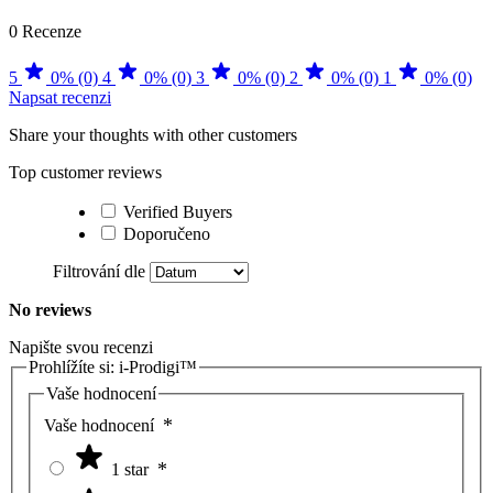
0 Recenze
5
0% (0)
4
0% (0)
3
0% (0)
2
0% (0)
1
0% (0)
Napsat recenzi
Share your thoughts with other customers
Top customer reviews
Verified Buyers
Doporučeno
Filtrování dle
No reviews
Napište svou recenzi
Prohlížíte si:
i-Prodigi™
Vaše hodnocení
Vaše hodnocení
1 star