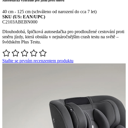
Autosedačka výhradně pro jízdu proti směru
40 cm - 125 cm (schváleno od narození do cca 7 let)
SKU (US: EAN/UPC)
C2103ABEBN000
Dlouhodobá, špičková autosedačka pro prodloužené cestování proti
směru jízdy, která obstála v nejnáročnějším crash testu na světě –
švédském Plus Testu.
Staňte se prvním recenzentem produktu