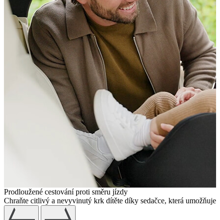
Prodloužené cestování proti směru jízdy
Chraňte citlivý a nevyvinutý krk dítěte díky sedačce, která umožňuje c