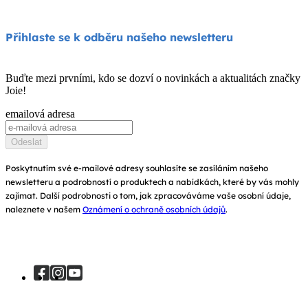
Jídelní židličky
Podpora produktů
O nás
Přihlaste se k odběru našeho newsletteru
Houpátka a lehátka
Kompatibilita produktů
Zeptejte se na i-Size
Dětské postýlky a kolébky
Buďte mezi prvními, kdo se dozví o novinkách a aktualitách značky
Záruka
Joie!
Ocenění
Návod k obsluze
emailová adresa
Najít obchody
Mapa stránek
Odeslat
Zaregistrujte svůj výrobek
Poskytnutím své e-mailové adresy souhlasíte se zasíláním našeho
newsletteru a podrobností o produktech a nabídkách, které by vás mohly
zajímat. Další podrobnosti o tom, jak zpracováváme vaše osobní údaje,
naleznete v našem
Oznámení o ochraně osobních údajů
.