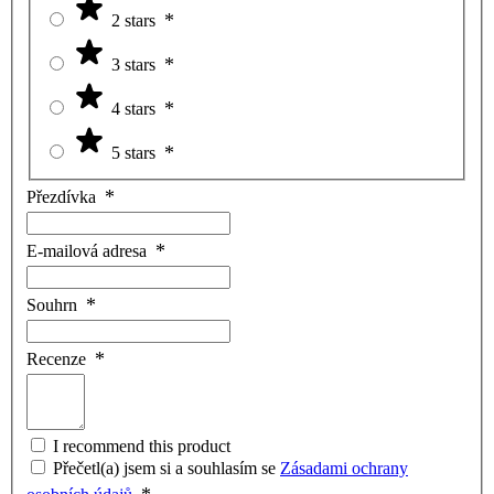
2 stars
3 stars
4 stars
5 stars
Přezdívka
E-mailová adresa
Souhrn
Recenze
I recommend this product
Přečetl(a) jsem si a souhlasím se
Zásadami ochrany