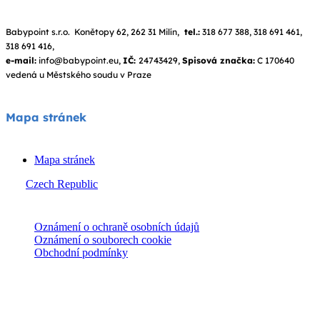
Babypoint s.r.o. Konětopy 62, 262 31 Milín,
tel.:
318 677 388, 318 691 461,
318 691 416,
e-mail:
info@babypoint.eu,
IČ:
24743429,
Spisová značka:
C 170640
vedená u Městského soudu v Praze
Mapa stránek
Mapa stránek
Czech Republic
© Joie 2026 | všechna práva vyhrazena.
Oznámení o ochraně osobních údajů
Oznámení o souborech cookie
Obchodní podmínky