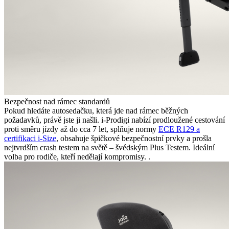
Bezpečnost nad rámec standardů
Pokud hledáte autosedačku, která jde nad rámec běžných
požadavků, právě jste ji našli. i-Prodigi nabízí prodloužené cestování
proti směru jízdy až do cca 7 let, splňuje normy
ECE R129 a
certifikaci i-Size
, obsahuje špičkové bezpečnostní prvky a prošla
nejtvrdším crash testem na světě – švédským Plus Testem. Ideální
volba pro rodiče, kteří nedělají kompromisy. .