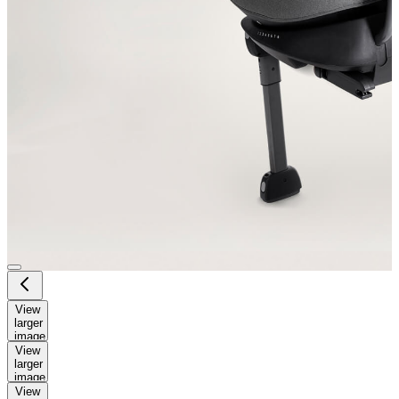
View
larger
image
View
larger
image
View