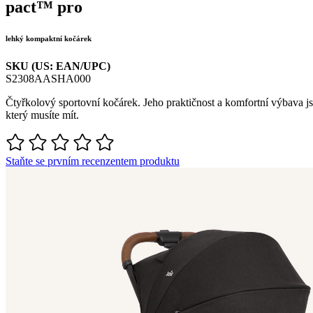
pact™ pro
lehký kompaktní kočárek
SKU (US: EAN/UPC)
S2308AASHA000
Čtyřkolový sportovní kočárek. Jeho praktičnost a komfortní výbava j
který musíte mít.
Staňte se prvním recenzentem produktu