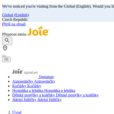
We've noticed you're visiting from the Global (English). Would you li
Global (English)
Czech Republic
Přejít na obsah
Přepnout menu
Signature
Autosedačky
Autosedačky
Kočárky
Kočárky
Houpátka a lehátka
Houpátka a lehátka
Dětské postýlky a kolébky
Dětské postýlky a kolébky
Jídelní židličky
Jídelní židličky
Úvod