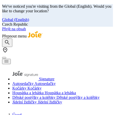
We've noticed you're visiting from the Global (English). Would you
like to change your location?
Global (English)
Czech Republic
Přejít na obsah
Přepnout menu
Signature
Autosedačky
Autosedačky
Kočárky
Kočárky
Houpátka a lehátka
Houpátka a lehátka
Dětské postýlky a kolébky
Dětské postýlky a kolébky
Jídelní židličky
Jídelní židličky
Úvod