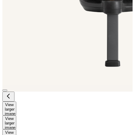
View
larger
image
View
larger
image
View