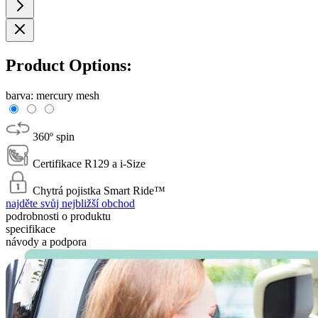
Product Options:
barva:
mercury mesh
360º spin
Certifikace R129 a i-Size
Chytrá pojistka Smart Ride™
najděte svůj nejbližší obchod
podrobnosti o produktu
specifikace
návody a podpora