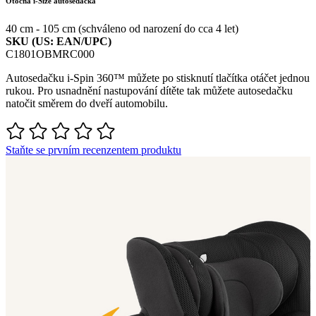
Otočná i-Size autosedačka
40 cm - 105 cm (schváleno od narození do cca 4 let)
SKU (US: EAN/UPC)
C1801OBMRC000
Autosedačku i-Spin 360™ můžete po stisknutí tlačítka otáčet jednou
rukou. Pro usnadnění nastupování dítěte tak můžete autosedačku
natočit směrem do dveří automobilu.
Staňte se prvním recenzentem produktu