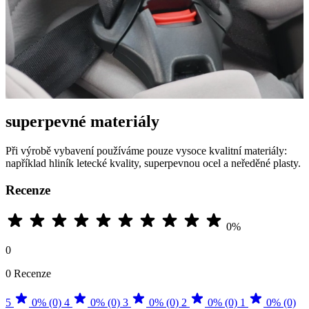
superpevné materiály
Při výrobě vybavení používáme pouze vysoce kvalitní materiály:
například hliník letecké kvality, superpevnou ocel a neředěné plasty.
Recenze
0%
0
0 Recenze
5
0% (0)
4
0% (0)
3
0% (0)
2
0% (0)
1
0% (0)