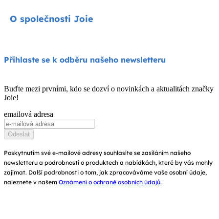
Autosedačky
Kontakty
O společnosti Joie
Kočárky
FAQ
Jídelní židličky
Podpora produktů
O nás
Přihlaste se k odběru našeho newsletteru
Houpátka a lehátka
Kompatibilita produktů
Zeptejte se na i-Size
Dětské postýlky a kolébky
Buďte mezi prvními, kdo se dozví o novinkách a aktualitách značky
Záruka
Joie!
Ocenění
Návod k obsluze
emailová adresa
Najít obchody
Mapa stránek
Odeslat
Zaregistrujte svůj výrobek
Poskytnutím své e-mailové adresy souhlasíte se zasíláním našeho
newsletteru a podrobností o produktech a nabídkách, které by vás mohly
zajímat. Další podrobnosti o tom, jak zpracováváme vaše osobní údaje,
naleznete v našem
Oznámení o ochraně osobních údajů
.