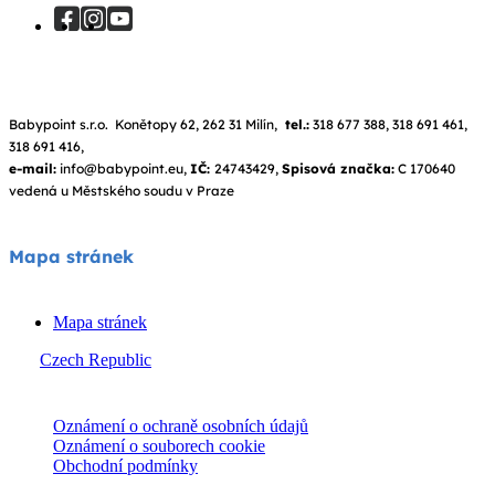
Babypoint s.r.o. Konětopy 62, 262 31 Milín,
tel.:
318 677 388, 318 691 461,
318 691 416,
e-mail:
info@babypoint.eu,
IČ:
24743429,
Spisová značka:
C 170640
vedená u Městského soudu v Praze
Mapa stránek
Mapa stránek
Czech Republic
© Joie 2026 | všechna práva vyhrazena.
Oznámení o ochraně osobních údajů
Oznámení o souborech cookie
Obchodní podmínky