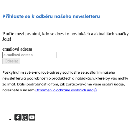
Jídelní židličky
Podpora produktů
O nás
Přihlaste se k odběru našeho newsletteru
Houpátka a lehátka
Kompatibilita produktů
Zeptejte se na i-Size
Dětské postýlky a kolébky
Buďte mezi prvními, kdo se dozví o novinkách a aktualitách značky
Záruka
Joie!
Ocenění
Návod k obsluze
emailová adresa
Najít obchody
Mapa stránek
Odeslat
Zaregistrujte svůj výrobek
Poskytnutím své e-mailové adresy souhlasíte se zasíláním našeho
newsletteru a podrobností o produktech a nabídkách, které by vás mohly
zajímat. Další podrobnosti o tom, jak zpracováváme vaše osobní údaje,
naleznete v našem
Oznámení o ochraně osobních údajů
.