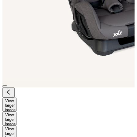
View
larger
image
View
larger
image
View
larger