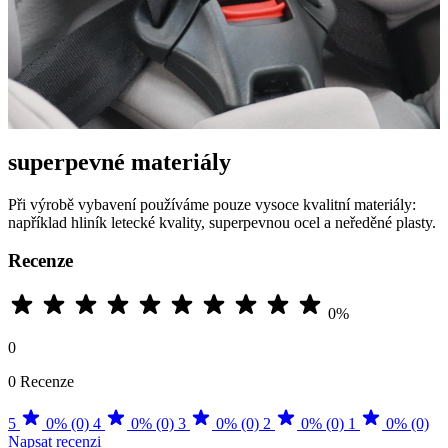
superpevné materiály
Při výrobě vybavení používáme pouze vysoce kvalitní materiály:
například hliník letecké kvality, superpevnou ocel a neředěné plasty.
Recenze
0%
0
0 Recenze
5
0% (0)
4
0% (0)
3
0% (0)
2
0% (0)
1
0% (0)
Napsat recenzi