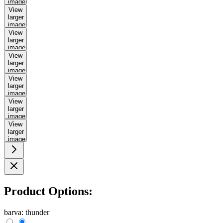
image
View
larger
image
View
larger
image
View
larger
image
View
larger
image
View
larger
image
View
larger
image
Product Options:
barva:
thunder