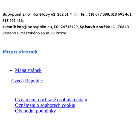
Babypoint s.r.o. Konětopy 62, 262 31 Milín,
tel.:
318 677 388, 318 691 461,
318 691 416,
e-mail:
info@babypoint.eu,
IČ:
24743429,
Spisová značka:
C 170640
vedená u Městského soudu v Praze
Mapa stránek
Mapa stránek
Czech Republic
© Joie 2026 | všechna práva vyhrazena.
Oznámení o ochraně osobních údajů
Oznámení o souborech cookie
Obchodní podmínky