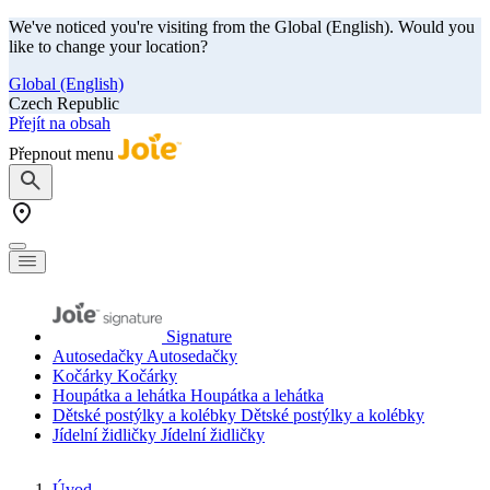
We've noticed you're visiting from the Global (English). Would you
like to change your location?
Global (English)
Czech Republic
Přejít na obsah
Přepnout menu
Signature
Autosedačky
Autosedačky
Kočárky
Kočárky
Houpátka a lehátka
Houpátka a lehátka
Dětské postýlky a kolébky
Dětské postýlky a kolébky
Jídelní židličky
Jídelní židličky
Úvod