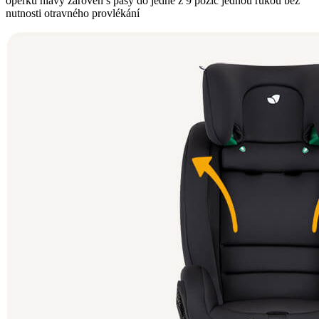
opěrku hlavy zároveň s pásy do jedné z 9 pozic jednou rukou bez
nutnosti otravného provlékání