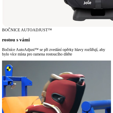
BOČNICE AUTOADJUST™
rostou s vámi
Bočníce AutoAdjust™ se při zvedání opěrky hlavy rozšiřují, aby
bylo více místa pro ramena rostoucího dítěte