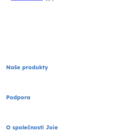
Naše produkty
Signature
Podpora
Cycle kolekce
Autosedačky
Kontakty
O společnosti Joie
Kočárky
FAQ