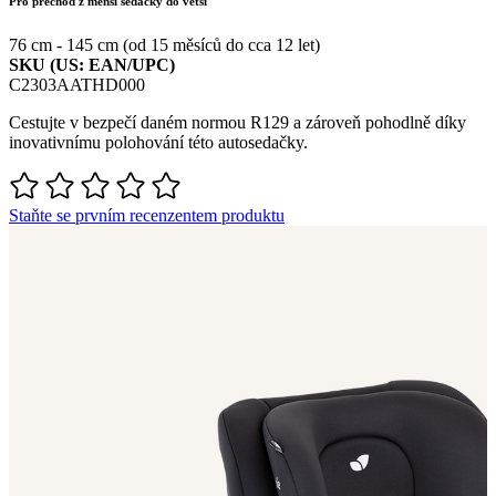
Pro přechod z menší sedačky do větší
76 cm - 145 cm (od 15 měsíců do cca 12 let)
SKU (US: EAN/UPC)
C2303AATHD000
Cestujte v bezpečí daném normou R129 a zároveň pohodlně díky
inovativnímu polohování této autosedačky.
Staňte se prvním recenzentem produktu