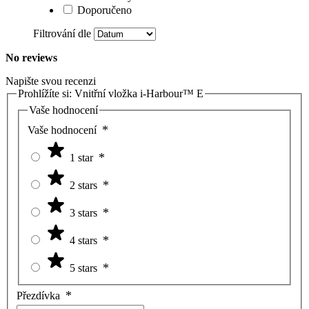
Doporučeno
Filtrování dle
No reviews
Napište svou recenzi
Prohlížíte si:
Vnitřní vložka i-Harbour™ E
Vaše hodnocení
Vaše hodnocení
1 star
2 stars
3 stars
4 stars
5 stars
Přezdívka