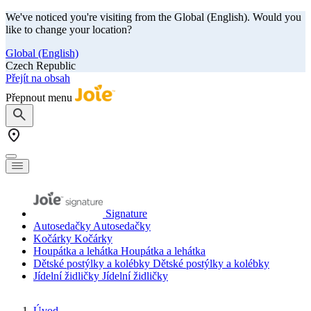
We've noticed you're visiting from the Global (English). Would you
like to change your location?
Global (English)
Czech Republic
Přejít na obsah
Přepnout menu
Signature
Autosedačky
Autosedačky
Kočárky
Kočárky
Houpátka a lehátka
Houpátka a lehátka
Dětské postýlky a kolébky
Dětské postýlky a kolébky
Jídelní židličky
Jídelní židličky
Úvod