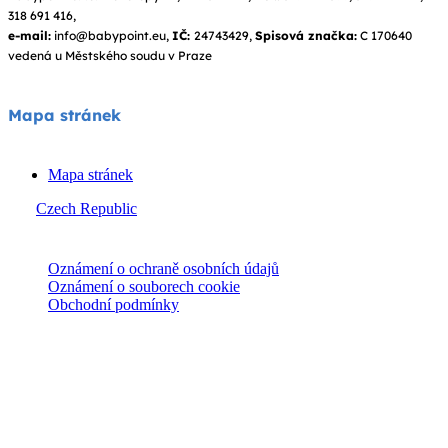
318 691 416,
e-mail:
info@babypoint.eu,
IČ:
24743429,
Spisová značka:
C 170640
vedená u Městského soudu v Praze
Mapa stránek
Mapa stránek
Czech Republic
© Joie 2026 | všechna práva vyhrazena.
Oznámení o ochraně osobních údajů
Oznámení o souborech cookie
Obchodní podmínky