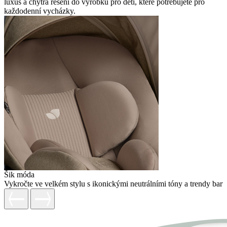
luxus a chytrá řešení do výrobků pro děti, které potřebujete pro
každodenní vycházky.
Šik móda
Vykročte ve velkém stylu s ikonickými neutrálními tóny a trendy barv