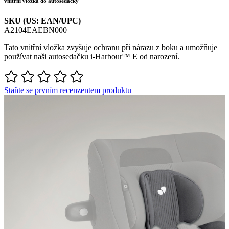
vnitřní vložka do autosedačky
SKU (US: EAN/UPC)
A2104EAEBN000
Tato vnitřní vložka zvyšuje ochranu při nárazu z boku a umožňuje
používat naši autosedačku i-Harbour™ E od narození.
Staňte se prvním recenzentem produktu