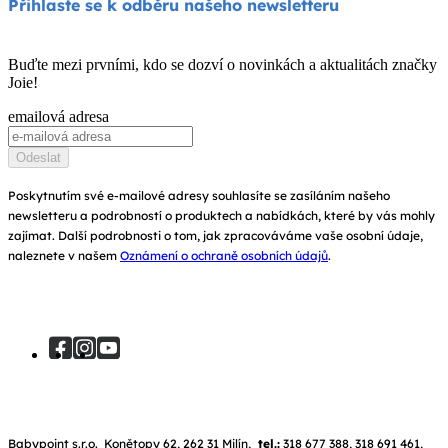
Přihlaste se k odběru našeho newsletteru
Houpátka a lehátka
Kompatibilita produktů
Zeptejte se na i-Size
Dětské postýlky a kolébky
Buďte mezi prvními, kdo se dozví o novinkách a aktualitách značky
Záruka
Joie!
Ocenění
Návod k obsluze
emailová adresa
Najít obchody
Mapa stránek
Odeslat
Zaregistrujte svůj výrobek
Poskytnutím své e-mailové adresy souhlasíte se zasíláním našeho
newsletteru a podrobností o produktech a nabídkách, které by vás mohly
zajímat. Další podrobnosti o tom, jak zpracováváme vaše osobní údaje,
naleznete v našem
Oznámení o ochraně osobních údajů
.
Babypoint s.r.o. Konětopy 62, 262 31 Milín,
tel.:
318 677 388, 318 691 461,