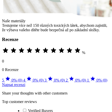
Naše materiály
Testujeme více než 150 různých toxických látek, abychom zajistili,
že výbava vašeho dítěte bude bezpečná až po základní složky.
Recenze
%
0
0 Recenze
5
0% (0)
4
0% (0)
3
0% (0)
2
0% (0)
1
0% (0)
Napsat recenzi
Share your thoughts with other customers
Top customer reviews
Verified Buyers