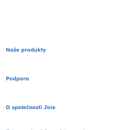
Naše produkty
Signature
Podpora
Cycle kolekce
Autosedačky
Kontakty
O společnosti Joie
Kočárky
FAQ
Jídelní židličky
Podpora produktů
O nás