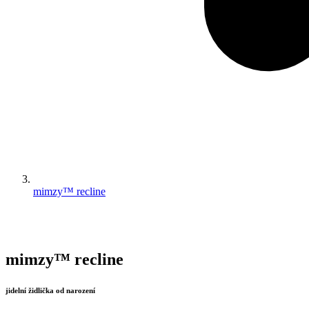
mimzy™ recline
mimzy™ recline
jidelní židlička od narození