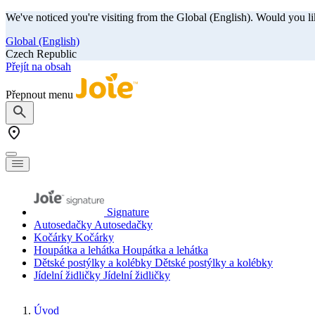
We've noticed you're visiting from the Global (English). Would you li
Global (English)
Czech Republic
Přejít na obsah
Přepnout menu
Signature
Autosedačky
Autosedačky
Kočárky
Kočárky
Houpátka a lehátka
Houpátka a lehátka
Dětské postýlky a kolébky
Dětské postýlky a kolébky
Jídelní židličky
Jídelní židličky
Úvod