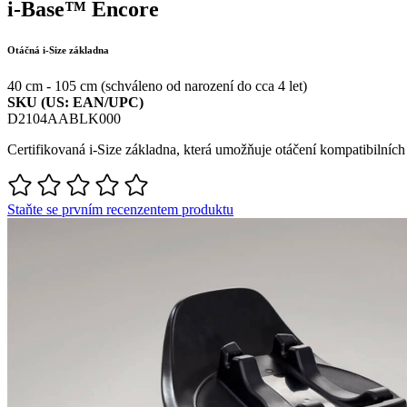
i-Base™ Encore
Otáčná i-Size základna
40 cm - 105 cm (schváleno od narození do cca 4 let)
SKU (US: EAN/UPC)
D2104AABLK000
Certifikovaná
i
-Size
základna
,
která
umožňuje
otáčení
kompatibilních
Staňte se prvním recenzentem produktu