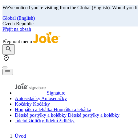
We've noticed you're visiting from the Global (English). Would you li
Global (English)
Czech Republic
Přejít na obsah
Přepnout menu
Signature
Autosedačky
Autosedačky
Kočárky
Kočárky
Houpátka a lehátka
Houpátka a lehátka
Dětské postýlky a kolébky
Dětské postýlky a kolébky
Jídelní židličky
Jídelní židličky
Úvod