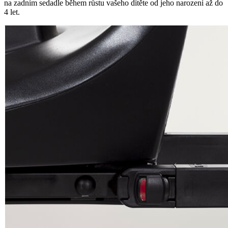
na zadním sedadle během růstu vašeho dítěte od jeho narození až do
4 let.