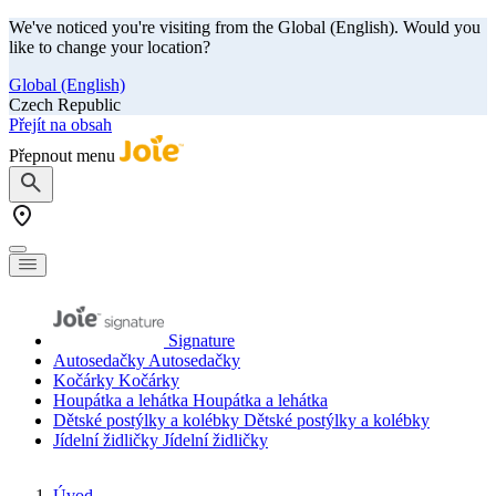
We've noticed you're visiting from the Global (English). Would you
like to change your location?
Global (English)
Czech Republic
Přejít na obsah
Přepnout menu
Signature
Autosedačky
Autosedačky
Kočárky
Kočárky
Houpátka a lehátka
Houpátka a lehátka
Dětské postýlky a kolébky
Dětské postýlky a kolébky
Jídelní židličky
Jídelní židličky
Úvod