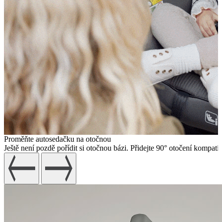
Proměňte autosedačku na otočnou
Ještě není pozdě pořídit si otočnou bázi. Přidejte 90° otočení kompa