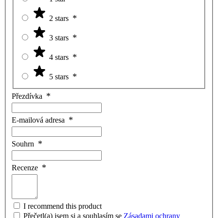
2 stars
3 stars
4 stars
5 stars
Přezdívka
E-mailová adresa
Souhrn
Recenze
I recommend this product
Přečetl(a) jsem si a souhlasím se
Zásadami ochrany