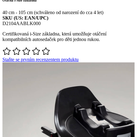
Otáčná i-Size základna
40 cm - 105 cm (schváleno od narození do cca 4 let)
SKU (US: EAN/UPC)
D2104AABLK000
Certifikovaná
i
-Size
základna
,
která
umožňuje
otáčení
kompatibilních
autosedaček
pro
děti
jednou
rukou
.
Staňte se prvním recenzentem produktu