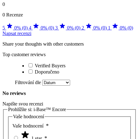
0
0 Recenze
5
0% (0)
4
0% (0)
3
0% (0)
2
0% (0)
1
0% (0)
Napsat recenzi
Share your thoughts with other customers
Top customer reviews
Verified Buyers
Doporučeno
Filtrování dle
No reviews
Napište svou recenzi
Prohlížíte si:
i-Base™ Encore
Vaše hodnocení
Vaše hodnocení
1 star