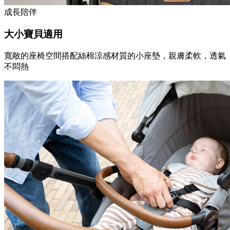
成長陪伴
大小寶貝適用
寬敞的座椅空間搭配絲棉涼感材質的小座墊，親膚柔軟，透氣
不悶熱