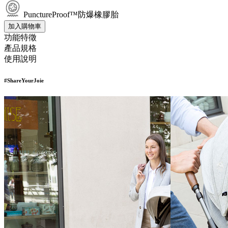
PunctureProof™防爆橡膠胎
加入購物車
功能特徵
產品規格
使用說明
#ShareYour
Joie