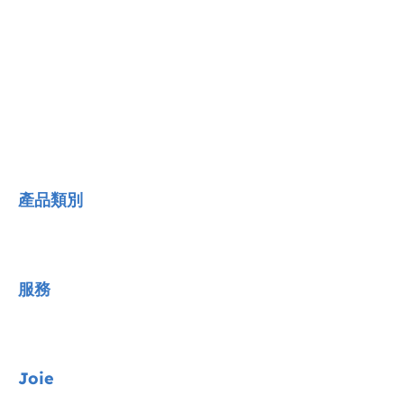
產品類別
Joie Signature系列
服務
汽車安全座椅
嬰兒手推車
聯絡我們
Joie
高腳餐椅
常見QA