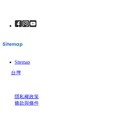
安撫椅
購物須知
關於我們
嬰兒床
產品說明書
獲獎紀錄
嬰兒揹帶
銷售據點
Sitemap
註冊產品
Sitemap
Joie汽座專家
台灣
© Joie 2026 | 保留所有權利。
隱私權政策
條款與條件