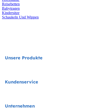
Reisebetten
Babytragen
Kindersitze
Schaukeln Und Wippen
Unsere Produkte
Signature
Kundenservice
Kindersitze
Kinderwagen
Kontakt
Unternehmen
Hochstühle