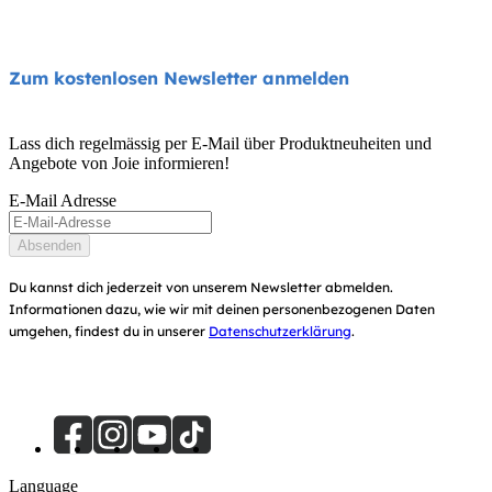
FAQs
Schaukeln und Wippen
Produktkompatibilität
Über uns
Zum kostenlosen Newsletter anmelden
Reise- und Beistellbetten
Handbücher und mehr
Frag nach i-Size
Babytragen
Lass dich regelmässig per E-Mail über Produktneuheiten und
Garantie
Angebote von Joie informieren!
Auszeichnungen
Benutzerhandbuch
E-Mail Adresse
Händlersuche
Seitenübersicht
Absenden
Produktregistrierung
Du kannst dich jederzeit von unserem Newsletter abmelden.
Informationen dazu, wie wir mit deinen personenbezogenen Daten
umgehen, findest du in unserer
Datenschutzerklärung
.
Language