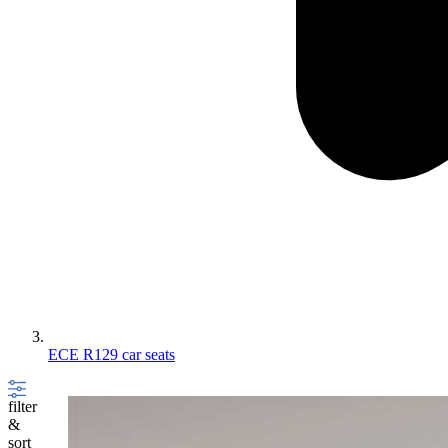
ECE R129 car seats
filter
&
sort