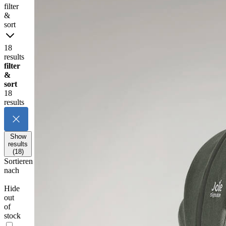
filter
&
sort
18
results
filter
&
sort
18
results
Show
results
(18)
Sortieren
nach
Hide
out
of
stock