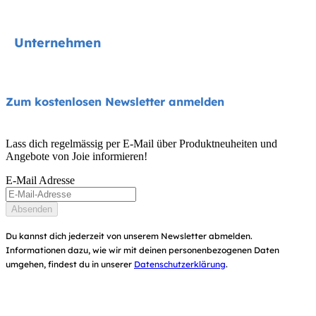
Kinderwagen
Kontakt
Unternehmen
Hochstühle
FAQs
Schaukeln und Wippen
Produktkompatibilität
Über uns
Zum kostenlosen Newsletter anmelden
Reise- und Beistellbetten
Handbücher und mehr
Frag nach i-Size
Babytragen
Lass dich regelmässig per E-Mail über Produktneuheiten und
Garantie
Angebote von Joie informieren!
Auszeichnungen
Benutzerhandbuch
E-Mail Adresse
Händlersuche
Seitenübersicht
Absenden
Produktregistrierung
Du kannst dich jederzeit von unserem Newsletter abmelden.
Informationen dazu, wie wir mit deinen personenbezogenen Daten
umgehen, findest du in unserer
Datenschutzerklärung
.