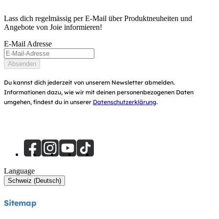
Handbücher und mehr
Frag nach i-Size
Babytragen
Lass dich regelmässig per E-Mail über Produktneuheiten und
Garantie
Angebote von Joie informieren!
Auszeichnungen
Benutzerhandbuch
E-Mail Adresse
Händlersuche
Seitenübersicht
Absenden
Produktregistrierung
Du kannst dich jederzeit von unserem Newsletter abmelden.
Informationen dazu, wie wir mit deinen personenbezogenen Daten
umgehen, findest du in unserer
Datenschutzerklärung
.
Language
Schweiz (Deutsch)
Sitemap