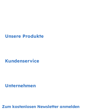
Unsere Produkte
Signature
Kundenservice
Kindersitze
Kinderwagen
Kontakt
Unternehmen
Hochstühle
FAQs
Schaukeln und Wippen
Produktkompatibilität
Über uns
Zum kostenlosen Newsletter anmelden
Reise- und Beistellbetten