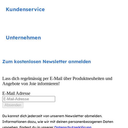
Signature
Kundenservice
Kindersitze
Kinderwagen
Kontakt
Unternehmen
Hochstühle
FAQs
Schaukeln und Wippen
Produktkompatibilität
Über uns
Zum kostenlosen Newsletter anmelden
Reise- und Beistellbetten
Handbücher und mehr
Frag nach i-Size
Babytragen
Lass dich regelmässig per E-Mail über Produktneuheiten und
Garantie
Angebote von Joie informieren!
Auszeichnungen
Benutzerhandbuch
E-Mail Adresse
Händlersuche
Seitenübersicht
Absenden
Produktregistrierung
Du kannst dich jederzeit von unserem Newsletter abmelden.
Informationen dazu, wie wir mit deinen personenbezogenen Daten
umgehen, findest du in unserer
Datenschutzerklärung
.