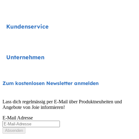
Signature
Kundenservice
Kindersitze
Kinderwagen
Kontakt
Unternehmen
Hochstühle
FAQs
Schaukeln und Wippen
Produktkompatibilität
Über uns
Zum kostenlosen Newsletter anmelden
Reise- und Beistellbetten
Handbücher und mehr
Frag nach i-Size
Babytragen
Lass dich regelmässig per E-Mail über Produktneuheiten und
Garantie
Angebote von Joie informieren!
Auszeichnungen
Benutzerhandbuch
E-Mail Adresse
Händlersuche
Seitenübersicht
Absenden
Produktregistrierung