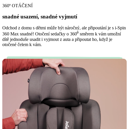
360º OTÁČENÍ
snadné usazení, snadné vyjmutí
Odchod z domu s dětmi může být náročný, ale připoutání je s i-Spin
360 Max snadné! Otočení sedačky o 360⁰ směrem k vám umožní
dítě jednoduše usadit i vyjmout z auta a připoutat ho, když je
otočené čelem k vám.