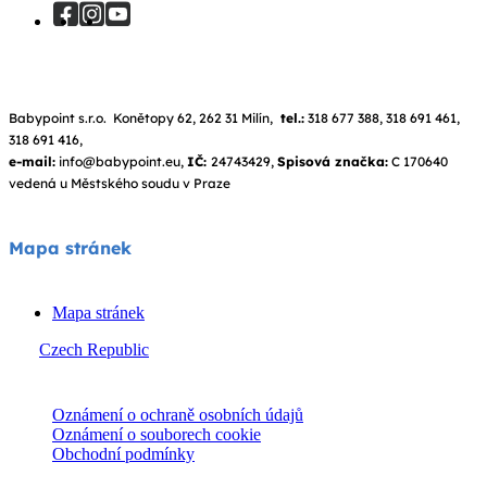
Babypoint s.r.o. Konětopy 62, 262 31 Milín,
tel.:
318 677 388, 318 691 461,
318 691 416,
e-mail:
info@babypoint.eu,
IČ:
24743429,
Spisová značka:
C 170640
vedená u Městského soudu v Praze
Mapa stránek
Mapa stránek
Czech Republic
© Joie 2026 | všechna práva vyhrazena.
Oznámení o ochraně osobních údajů
Oznámení o souborech cookie
Obchodní podmínky