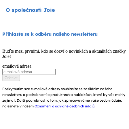
Autosedačky
Kontakty
O společnosti Joie
Kočárky
FAQ
Jídelní židličky
Podpora produktů
O nás
Přihlaste se k odběru našeho newsletteru
Houpátka a lehátka
Kompatibilita produktů
Zeptejte se na i-Size
Dětské postýlky a kolébky
Buďte mezi prvními, kdo se dozví o novinkách a aktualitách značky
Záruka
Joie!
Ocenění
Návod k obsluze
emailová adresa
Najít obchody
Mapa stránek
Odeslat
Zaregistrujte svůj výrobek
Poskytnutím své e-mailové adresy souhlasíte se zasíláním našeho
newsletteru a podrobností o produktech a nabídkách, které by vás mohly
zajímat. Další podrobnosti o tom, jak zpracováváme vaše osobní údaje,
naleznete v našem
Oznámení o ochraně osobních údajů
.