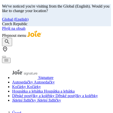
We've noticed you're visiting from the Global (English). Would you
like to change your location?
Global (English)
Czech Republic
Přejít na obsah
Přepnout menu
Signature
Autosedačky
Autosedačky
Kočárky
Kočárky
Houpátka a lehátka
Houpátka a lehátka
Dětské postýlky a kolébky
Dětské postýlky a kolébky
Jídelní židličky
Jídelní židličky
Úvod