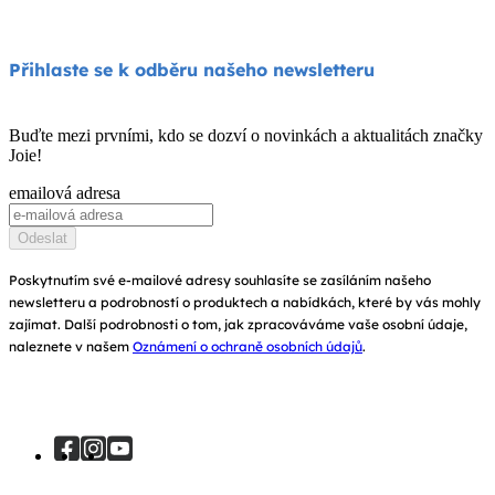
FAQ
Jídelní židličky
Podpora produktů
O nás
Přihlaste se k odběru našeho newsletteru
Houpátka a lehátka
Kompatibilita produktů
Zeptejte se na i-Size
Dětské postýlky a kolébky
Buďte mezi prvními, kdo se dozví o novinkách a aktualitách značky
Záruka
Joie!
Ocenění
Návod k obsluze
emailová adresa
Najít obchody
Mapa stránek
Odeslat
Zaregistrujte svůj výrobek
Poskytnutím své e-mailové adresy souhlasíte se zasíláním našeho
newsletteru a podrobností o produktech a nabídkách, které by vás mohly
zajímat. Další podrobnosti o tom, jak zpracováváme vaše osobní údaje,
naleznete v našem
Oznámení o ochraně osobních údajů
.