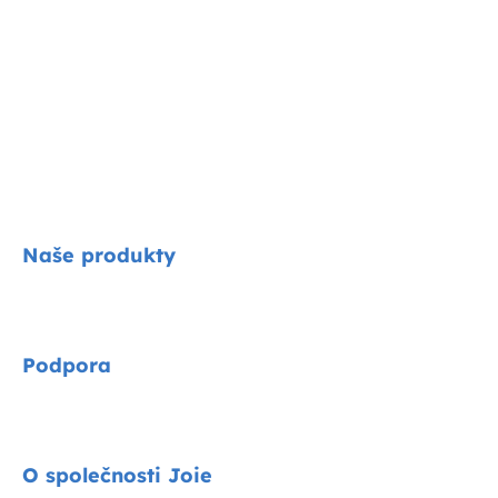
Naše produkty
Signature
Podpora
Cycle kolekce
Autosedačky
Kontakty
O společnosti Joie
Kočárky