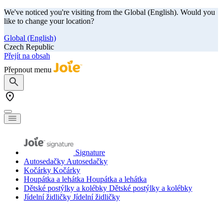
We've noticed you're visiting from the Global (English). Would you
like to change your location?
Global (English)
Czech Republic
Přejít na obsah
Přepnout menu
Signature
Autosedačky
Autosedačky
Kočárky
Kočárky
Houpátka a lehátka
Houpátka a lehátka
Dětské postýlky a kolébky
Dětské postýlky a kolébky
Jídelní židličky
Jídelní židličky