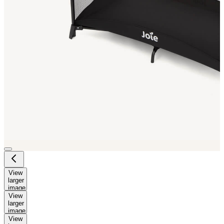
View
larger
image
View
larger
image
View