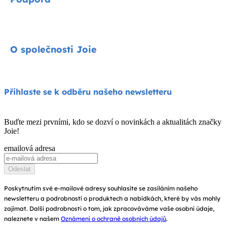
Cycle kolekce
Autosedačky
Kontakty
O společnosti Joie
Kočárky
FAQ
Jídelní židličky
Podpora produktů
O nás
Přihlaste se k odběru našeho newsletteru
Houpátka a lehátka
Kompatibilita produktů
Zeptejte se na i-Size
Dětské postýlky a kolébky
Buďte mezi prvními, kdo se dozví o novinkách a aktualitách značky
Záruka
Joie!
Ocenění
Návod k obsluze
emailová adresa
Najít obchody
Mapa stránek
Odeslat
Zaregistrujte svůj výrobek
Poskytnutím své e-mailové adresy souhlasíte se zasíláním našeho
newsletteru a podrobností o produktech a nabídkách, které by vás mohly
zajímat. Další podrobnosti o tom, jak zpracováváme vaše osobní údaje,
naleznete v našem
Oznámení o ochraně osobních údajů
.