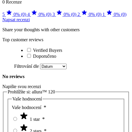
0 Recenze
5
0% (0)
4
0% (0)
3
0% (0)
2
0% (0)
1
0% (0)
Napsat recenzi
Share your thoughts with other customers
Top customer reviews
Verified Buyers
Doporučeno
Filtrování dle
No reviews
Napište svou recenzi
Prohlížíte si:
allura™ 120
Vaše hodnocení
Vaše hodnocení
1 star
2 stars