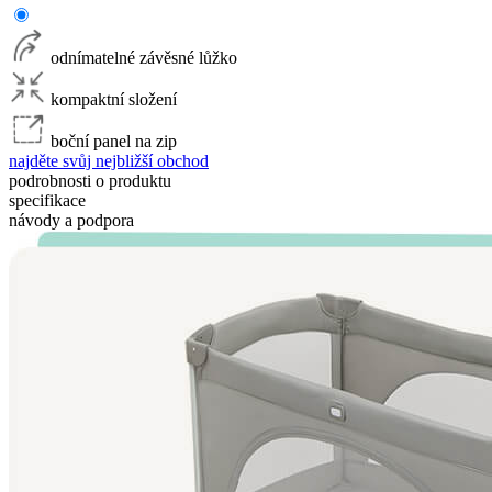
odnímatelné závěsné lůžko
kompaktní složení
boční panel na zip
najděte svůj nejbližší obchod
podrobnosti o produktu
specifikace
návody a podpora