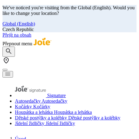
We've noticed you're visiting from the Global (English). Would you
like to change your location?
Global (English)
Czech Republic
Přejít na obsah
Přepnout menu
Signature
Autosedačky
Autosedačky
Kočárky
Kočárky
Houpátka a lehátka
Houpátka a lehátka
Dětské postýlky a kolébky
Dětské postýlky a kolébky
Jídelní židličky
Jídelní židličky
Úvod