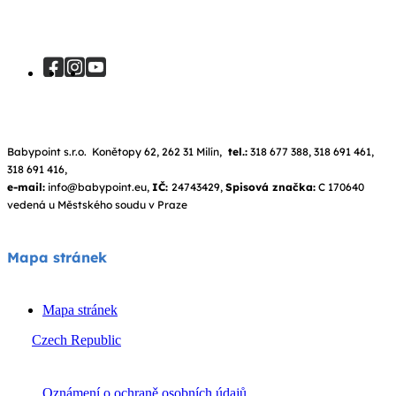
Babypoint s.r.o. Konětopy 62, 262 31 Milín,
tel.:
318 677 388, 318 691 461,
318 691 416,
e-mail:
info@babypoint.eu,
IČ:
24743429,
Spisová značka:
C 170640
vedená u Městského soudu v Praze
Mapa stránek
Mapa stránek
Czech Republic
© Joie 2026 | všechna práva vyhrazena.
Oznámení o ochraně osobních údajů