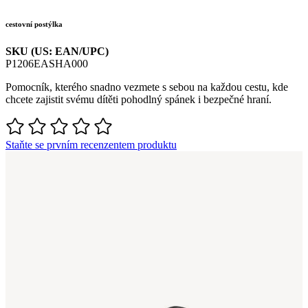
cestovní postýlka
SKU (US: EAN/UPC)
P1206EASHA000
Pomocník
,
kterého
snadno
vezmete
s
sebou
na
každou
cestu
,
kde
chcete
zajistit
svému
dítěti
pohodlný
spánek
i
bezpečné
hraní
.
Staňte se prvním recenzentem produktu