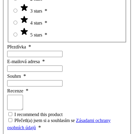
3 stars
4 stars
5 stars
Přezdívka
E-mailová adresa
Souhrn
Recenze
I recommend this product
Přečetl(a) jsem si a souhlasím se
Zásadami ochrany
osobních údajů