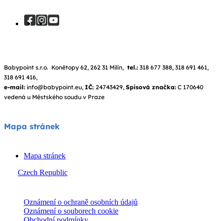
Babypoint s.r.o. Konětopy 62, 262 31 Milín,
tel.:
318 677 388, 318 691 461,
318 691 416,
e-mail:
info@babypoint.eu,
IČ:
24743429,
Spisová značka:
C 170640
vedená u Městského soudu v Praze
Mapa stránek
Mapa stránek
Czech Republic
© Joie 2026 | všechna práva vyhrazena.
Oznámení o ochraně osobních údajů
Oznámení o souborech cookie
Obchodní podmínky