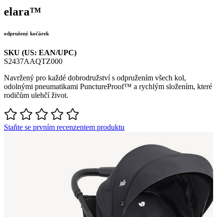
elara™
odpružený kočárek
SKU (US: EAN/UPC)
S2437AAQTZ000
Navržený pro každé dobrodružství s odpružením všech kol,
odolnými pneumatikami PunctureProof™ a rychlým složením, které
rodičům ulehčí život.
Staňte se prvním recenzentem produktu