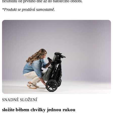
flexibilitu od prvního dne až do batolecího období.
*Produkt se prodává samostatně.
SNADNÉ SLOŽENÍ
složíte během chvilky jednou rukou