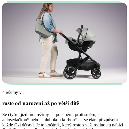
4 režimy v 1
roste od narození až po větší dítě
Se čtyřmi jízdními režimy — po směru, proti směru, s
autosedačkou* nebo s hlubokou korbou* — se elara přizpůsobí
každé fázi dětství. Je to kočárek, který roste s vaší rodinou a nabízí