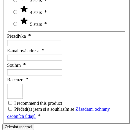
3 stars
4 stars
5 stars
Přezdívka
E-mailová adresa
Souhrn
Recenze
I recommend this product
Přečetl(a) jsem si a souhlasím se
Zásadami ochrany
osobních údajů
Odeslat recenzi