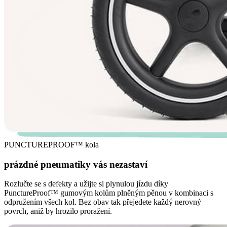
PUNCTUREPROOF™ kola
prázdné pneumatiky vás nezastaví
Rozlučte se s defekty a užijte si plynulou jízdu díky
PunctureProof™ gumovým kolům plněným pěnou v kombinaci s
odpružením všech kol. Bez obav tak přejedete každý nerovný
povrch, aniž by hrozilo proražení.