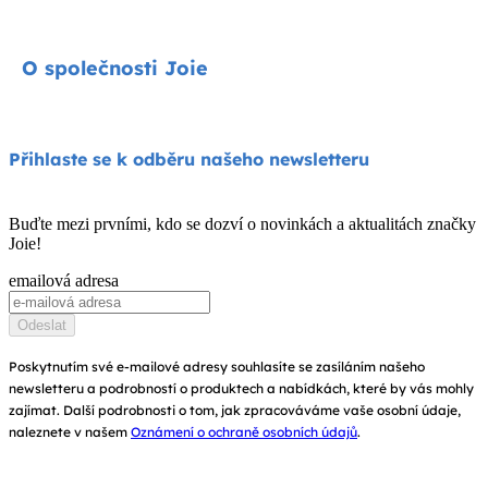
Autosedačky
Kontakty
O společnosti Joie
Kočárky
FAQ
Jídelní židličky
Podpora produktů
O nás
Přihlaste se k odběru našeho newsletteru
Houpátka a lehátka
Kompatibilita produktů
Zeptejte se na i-Size
Dětské postýlky a kolébky
Buďte mezi prvními, kdo se dozví o novinkách a aktualitách značky
Záruka
Joie!
Ocenění
Návod k obsluze
emailová adresa
Najít obchody
Mapa stránek
Odeslat
Zaregistrujte svůj výrobek
Poskytnutím své e-mailové adresy souhlasíte se zasíláním našeho
newsletteru a podrobností o produktech a nabídkách, které by vás mohly
zajímat. Další podrobnosti o tom, jak zpracováváme vaše osobní údaje,
naleznete v našem
Oznámení o ochraně osobních údajů
.