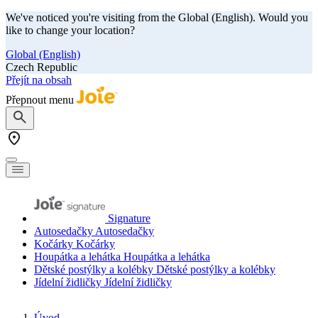
We've noticed you're visiting from the Global (English). Would you
like to change your location?
Global (English)
Czech Republic
Přejít na obsah
Přepnout menu
Signature
Autosedačky
Autosedačky
Kočárky
Kočárky
Houpátka a lehátka
Houpátka a lehátka
Dětské postýlky a kolébky
Dětské postýlky a kolébky
Jídelní židličky
Jídelní židličky
Úvod